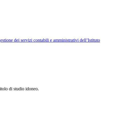
tione dei servizi contabili e amministrativi dell’Istituto
itolo di studio idoneo.