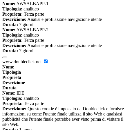
Nome:
AWSALBAPP-1
Tipologia:
analitico
Proprieta:
Terza parte
Descrizione:
Analisi e profilazione navigazione utente
Durata:
7 giorni
Nome:
AWSALBAPP-2
Tipologia:
analitico
Proprieta:
Terza parte
Descrizione:
Analisi e profilazione navigazione utente
Durata:
7 giorni
www.doubleclick.net
Nome
Tipologia
Proprieta
Descrizione
Durata
Nome:
IDE
Tipologia:
analitico
Proprieta:
Terza parte
Descrizione:
Questo cookie è impostato da Doubleclick e fornisce
informazioni su come l'utente finale utilizza il sito Web e qualsiasi
pubblicità che l'utente finale potrebbe aver visto prima di visitare il
sito Web.
Durata:
1 anno