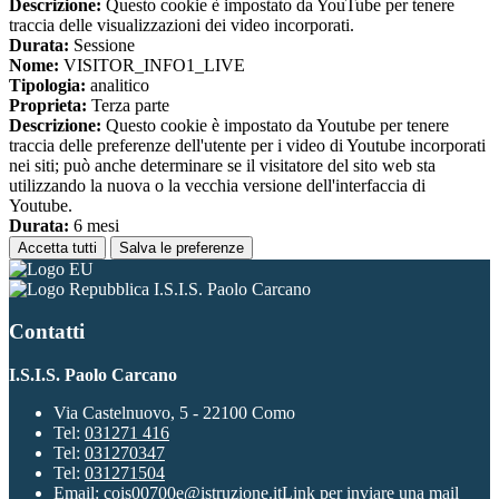
Descrizione:
Questo cookie è impostato da YouTube per tenere
traccia delle visualizzazioni dei video incorporati.
Durata:
Sessione
Nome:
VISITOR_INFO1_LIVE
Tipologia:
analitico
Proprieta:
Terza parte
Descrizione:
Questo cookie è impostato da Youtube per tenere
traccia delle preferenze dell'utente per i video di Youtube incorporati
nei siti; può anche determinare se il visitatore del sito web sta
utilizzando la nuova o la vecchia versione dell'interfaccia di
Youtube.
Durata:
6 mesi
Accetta tutti
Salva le preferenze
I.S.I.S. Paolo Carcano
Contatti
I.S.I.S. Paolo Carcano
Via Castelnuovo, 5 - 22100 Como
Tel:
031271 416
Tel:
031270347
Tel:
031271504
Email:
cois00700e@istruzione.it
Link per inviare una mail