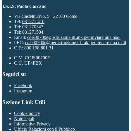
I.S.I.S. Paolo Carcano
Via Castelnuovo, 5 - 22100 Como
Tel:
031271 416
Tel:
031270347
Tel:
031271504
Email:
cois00700e@istruzione.it
Link per inviare una mail
PEC:
cois00700e@pec.istruzione.it
Link per inviare una mail
C.F.: 800 198 601 31
C.M. COIS00700E
C.U. UF4FBX
Seguici su
Facebook
Instagram
Sezione Link Utili
Cookie policy
Note legali
Informativa Privacy
Ufficio Relazioni con il Pubblico