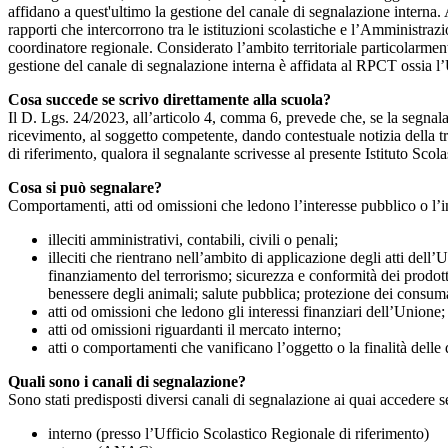
affidano a quest'ultimo la gestione del canale di segnalazione interna.
rapporti che intercorrono tra le istituzioni scolastiche e l’Amministrazio
coordinatore regionale. Considerato l’ambito territoriale particolarmente
gestione del canale di segnalazione interna è affidata al RPCT ossia l
Cosa succede se scrivo direttamente alla scuola?
Il D. Lgs. 24/2023, all’articolo 4, comma 6, prevede che, se la segnal
ricevimento, al soggetto competente, dando contestuale notizia della 
di riferimento, qualora il segnalante scrivesse al presente Istituto Sco
Cosa si può segnalare?
Comportamenti, atti od omissioni che ledono l’interesse pubblico o l’i
illeciti amministrativi, contabili, civili o penali;
illeciti che rientrano nell’ambito di applicazione degli atti dell’
finanziamento del terrorismo; sicurezza e conformità dei prodotti
benessere degli animali; salute pubblica; protezione dei consumato
atti od omissioni che ledono gli interessi finanziari dell’Unione;
atti od omissioni riguardanti il mercato interno;
atti o comportamenti che vanificano l’oggetto o la finalità delle d
Quali sono i canali di segnalazione?
Sono stati predisposti diversi canali di segnalazione ai quai accedere 
interno (presso l’Ufficio Scolastico Regionale di riferimento)