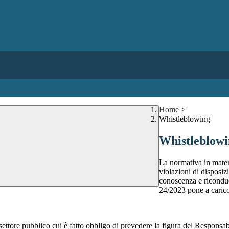
Home
>
Whistleblowing
Whistleblow
La normativa in mater
violazioni di disposiz
conoscenza e riconduc
24/2023 pone a carico 
 settore pubblico cui è fatto obbligo di prevedere la figura del Respon