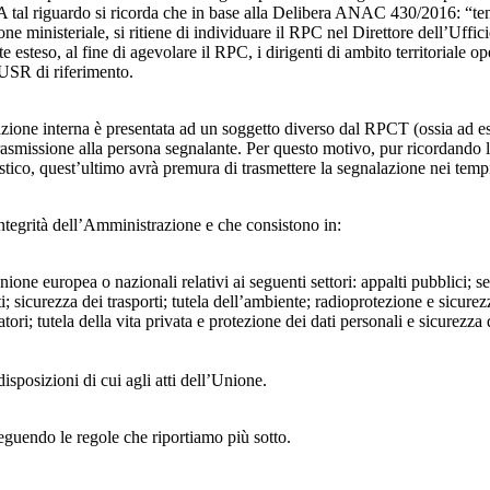
 A tal riguardo si ricorda che in base alla Delibera ANAC 430/2016: “tenu
ne ministeriale, si ritiene di individuare il RPC nel Direttore dell’Uffici
 esteso, al fine di agevolare il RPC, i dirigenti di ambito territoriale o
’USR di riferimento.
azione interna è presentata ad un soggetto diverso dal RPCT (ossia ad ese
trasmissione alla persona segnalante. Per questo motivo, pur ricordand
lastico, quest’ultimo avrà premura di trasmettere la segnalazione nei tem
ntegrità dell’Amministrazione e che consistono in:
Unione europea o nazionali relativi ai seguenti settori: appalti pubblici; s
; sicurezza dei trasporti; tutela dell’ambiente; radioprotezione e sicurez
ri; tutela della vita privata e protezione dei dati personali e sicurezza de
isposizioni di cui agli atti dell’Unione.
seguendo le regole che riportiamo più sotto.