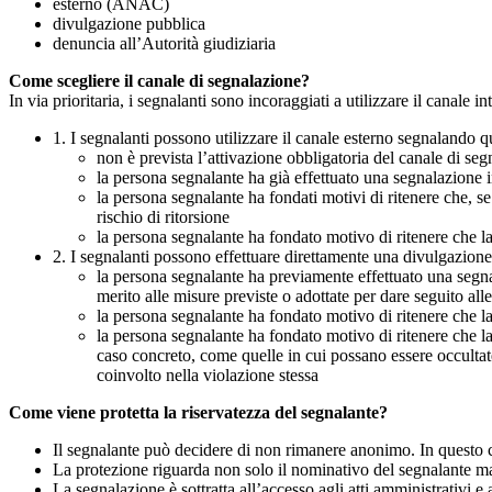
esterno (ANAC)
divulgazione pubblica
denuncia all’Autorità giudiziaria
Come scegliere il canale di segnalazione?
In via prioritaria, i segnalanti sono incoraggiati a utilizzare il canale
1. I segnalanti possono utilizzare il canale esterno segnaland
non è prevista l’attivazione obbligatoria del canale di se
la persona segnalante ha già effettuato una segnalazione i
la persona segnalante ha fondati motivi di ritenere che, s
rischio di ritorsione
la persona segnalante ha fondato motivo di ritenere che la
2. I segnalanti possono effettuare direttamente una divulgazion
la persona segnalante ha previamente effettuato una segnal
merito alle misure previste o adottate per dare seguito all
la persona segnalante ha fondato motivo di ritenere che la
la persona segnalante ha fondato motivo di ritenere che la
caso concreto, come quelle in cui possano essere occultate
coinvolto nella violazione stessa
Come viene protetta la riservatezza del segnalante?
Il segnalante può decidere di non rimanere anonimo. In questo ca
La protezione riguarda non solo il nominativo del segnalante ma a
La segnalazione è sottratta all’accesso agli atti amministrativi e 