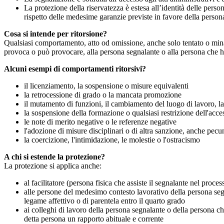
La protezione della riservatezza è estesa all’identità delle pers
rispetto delle medesime garanzie previste in favore della person
Cosa si intende per ritorsione?
Qualsiasi comportamento, atto od omissione, anche solo tentato o minacc
provoca o può provocare, alla persona segnalante o alla persona che ha 
Alcuni esempi di comportamenti ritorsivi?
il licenziamento, la sospensione o misure equivalenti
la retrocessione di grado o la mancata promozione
il mutamento di funzioni, il cambiamento del luogo di lavoro, la 
la sospensione della formazione o qualsiasi restrizione dell'acces
le note di merito negative o le referenze negative
l'adozione di misure disciplinari o di altra sanzione, anche pecu
la coercizione, l'intimidazione, le molestie o l'ostracismo
A chi si estende la protezione?
La protezione si applica anche:
al facilitatore (persona fisica che assiste il segnalante nel pro
alle persone del medesimo contesto lavorativo della persona segn
legame affettivo o di parentela entro il quarto grado
ai colleghi di lavoro della persona segnalante o della persona 
detta persona un rapporto abituale e corrente