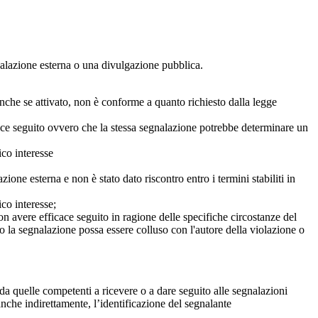
egnalazione esterna o una divulgazione pubblica.
anche se attivato, non è conforme a quanto richiesto dalla legge
icace seguito ovvero che la stessa segnalazione potrebbe determinare un
ico interesse
ne esterna e non è stato dato riscontro entro i termini stabiliti in
co interesse;
on avere efficace seguito in ragione delle specifiche circostanze del
o la segnalazione possa essere colluso con l'autore della violazione o
da quelle competenti a ricevere o a dare seguito alle segnalazioni
anche indirettamente, l’identificazione del segnalante