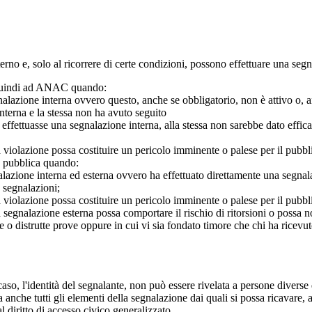
 interno e, solo al ricorrere di certe condizioni, possono effettuare una s
o quindi ad ANAC quando:
gnalazione interna ovvero questo, anche se obbligatorio, non è attivo o, 
nterna e la stessa non ha avuto seguito
e effettuasse una segnalazione interna, alla stessa non sarebbe dato eff
 violazione possa costituire un pericolo imminente o palese per il pubbl
e pubblica quando:
azione interna ed esterna ovvero ha effettuato direttamente una segnalazio
e segnalazioni;
 violazione possa costituire un pericolo imminente o palese per il pubbli
 segnalazione esterna possa comportare il rischio di ritorsioni o possa n
 o distrutte prove oppure in cui vi sia fondato timore che chi ha ricevut
so, l'identità del segnalante, non può essere rivelata a persone diverse 
nche tutti gli elementi della segnalazione dai quali si possa ricavare, 
al diritto di accesso civico generalizzato