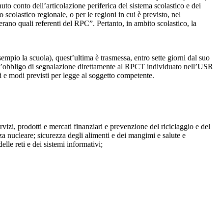
to conto dell’articolazione periferica del sistema scolastico e dei
o scolastico regionale, o per le regioni in cui è previsto, nel
perano quali referenti del RPC”. Pertanto, in ambito scolastico, la
mpio la scuola), quest’ultima è trasmessa, entro sette giorni dal suo
o l’obbligo di segnalazione direttamente al RPCT individuato nell’USR
pi e modi previsti per legge al soggetto competente.
ervizi, prodotti e mercati finanziari e prevenzione del riciclaggio e del
za nucleare; sicurezza degli alimenti e dei mangimi e salute e
lle reti e dei sistemi informativi;