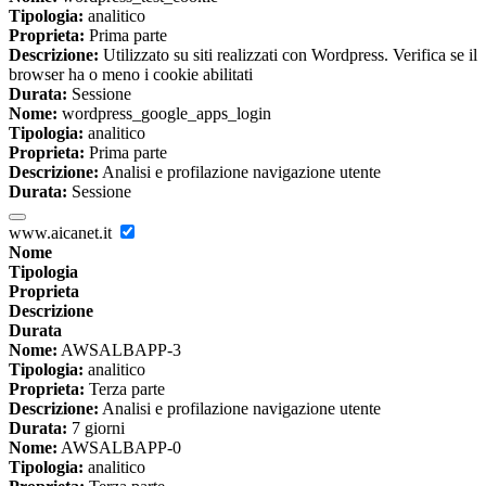
Tipologia:
analitico
Proprieta:
Prima parte
Descrizione:
Utilizzato su siti realizzati con Wordpress. Verifica se il
browser ha o meno i cookie abilitati
Durata:
Sessione
Nome:
wordpress_google_apps_login
Tipologia:
analitico
Proprieta:
Prima parte
Descrizione:
Analisi e profilazione navigazione utente
Durata:
Sessione
www.aicanet.it
Nome
Tipologia
Proprieta
Descrizione
Durata
Nome:
AWSALBAPP-3
Tipologia:
analitico
Proprieta:
Terza parte
Descrizione:
Analisi e profilazione navigazione utente
Durata:
7 giorni
Nome:
AWSALBAPP-0
Tipologia:
analitico