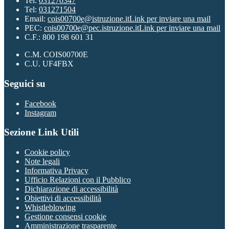
Tel:
031270347
Tel:
031271504
Email:
cois00700e@istruzione.it
Link per inviare una mail
PEC:
cois00700e@pec.istruzione.it
Link per inviare una mail
C.F.: 800 198 601 31
C.M. COIS00700E
C.U. UF4FBX
Seguici su
Facebook
Instagram
Sezione Link Utili
Cookie policy
Note legali
Informativa Privacy
Ufficio Relazioni con il Pubblico
Dichiarazione di accessibilità
Obiettivi di accessibilità
Whistleblowing
Gestione consensi cookie
Amministrazione trasparente