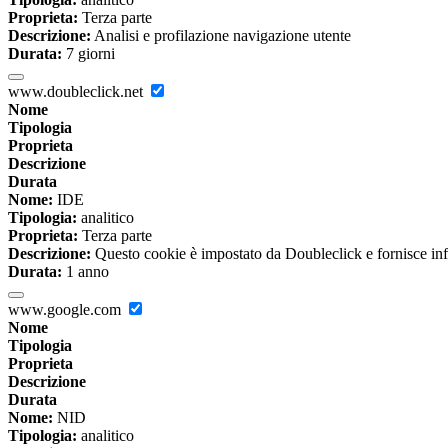
Proprieta:
Terza parte
Descrizione:
Analisi e profilazione navigazione utente
Durata:
7 giorni
www.doubleclick.net
Nome
Tipologia
Proprieta
Descrizione
Durata
Nome:
IDE
Tipologia:
analitico
Proprieta:
Terza parte
Descrizione:
Questo cookie è impostato da Doubleclick e fornisce inform
Durata:
1 anno
www.google.com
Nome
Tipologia
Proprieta
Descrizione
Durata
Nome:
NID
Tipologia:
analitico