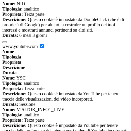
Nome:
NID
Tipologia:
analitico
Proprieta:
Terza parte
Descrizione:
Questo cookie è impostato da DoubleClick (che è di
proprietà di Google) per aiutarti a costruire un profilo dei tuoi
interessi e mostrarti annunci pertinenti su altri siti.
Durata:
6 mesi 3 giorni
www.youtube.com
Nome
Tipologia
Proprieta
Descrizione
Durata
Nome:
YSC
Tipologia:
analitico
Proprieta:
Terza parte
Descrizione:
Questo cookie è impostato da YouTube per tenere
traccia delle visualizzazioni dei video incorporati.
Durata:
Sessione
Nome:
VISITOR_INFO1_LIVE
Tipologia:
analitico
Proprieta:
Terza parte
Descrizione:
Questo cookie è impostato da Youtube per tenere
traccia delle preferenze dell'utente per i video di Youtube incorporati