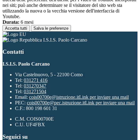
nei siti; può anche determinare se il visitatore del sito web sta
utilizzando la nuova o la vecchia versione dell'interfaccia di
Youtube.
Durata:
6 mesi
Accetta tutti
Salva le preferenze
I.S.I.S. Paolo Carcano
Contatti
I.S.I.S. Paolo Carcano
Via Castelnuovo, 5 - 22100 Como
Tel:
031271 416
Tel:
031270347
Tel:
031271504
Email:
cois00700e@istruzione.it
Link per inviare una mail
PEC:
cois00700e@pec.istruzione.it
Link per inviare una mail
C.F.: 800 198 601 31
C.M. COIS00700E
C.U. UF4FBX
Seguici su