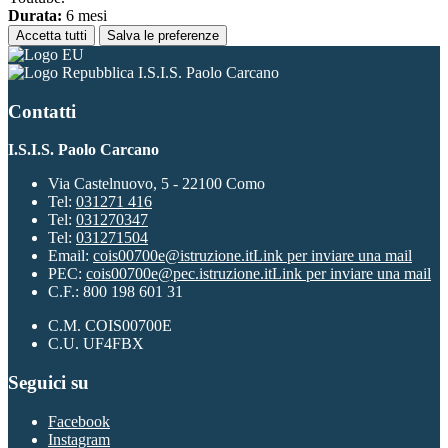
Durata:
6 mesi
Accetta tutti
Salva le preferenze
I.S.I.S. Paolo Carcano
Contatti
I.S.I.S. Paolo Carcano
Via Castelnuovo, 5 - 22100 Como
Tel:
031271 416
Tel:
031270347
Tel:
031271504
Email:
cois00700e@istruzione.it
Link per inviare una mail
PEC:
cois00700e@pec.istruzione.it
Link per inviare una mail
C.F.: 800 198 601 31
C.M. COIS00700E
C.U. UF4FBX
Seguici su
Facebook
Instagram