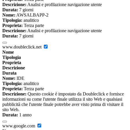
Descrizione:
Analisi e profilazione navigazione utente
Durata:
7 giorni
Nome:
AWSALBAPP-2
Tipologia:
analitico
Proprieta:
Terza parte
Descrizione:
Analisi e profilazione navigazione utente
Durata:
7 giorni
www.doubleclick.net
Nome
Tipologia
Proprieta
Descrizione
Durata
Nome:
IDE
Tipologia:
analitico
Proprieta:
Terza parte
Descrizione:
Questo cookie è impostato da Doubleclick e fornisce
informazioni su come l'utente finale utilizza il sito Web e qualsiasi
pubblicità che l'utente finale potrebbe aver visto prima di visitare il
sito Web.
Durata:
1 anno
www.google.com