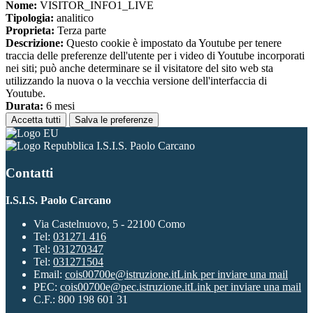
Nome:
VISITOR_INFO1_LIVE
Tipologia:
analitico
Proprieta:
Terza parte
Descrizione:
Questo cookie è impostato da Youtube per tenere
traccia delle preferenze dell'utente per i video di Youtube incorporati
nei siti; può anche determinare se il visitatore del sito web sta
utilizzando la nuova o la vecchia versione dell'interfaccia di
Youtube.
Durata:
6 mesi
Accetta tutti
Salva le preferenze
I.S.I.S. Paolo Carcano
Contatti
I.S.I.S. Paolo Carcano
Via Castelnuovo, 5 - 22100 Como
Tel:
031271 416
Tel:
031270347
Tel:
031271504
Email:
cois00700e@istruzione.it
Link per inviare una mail
PEC:
cois00700e@pec.istruzione.it
Link per inviare una mail
C.F.: 800 198 601 31