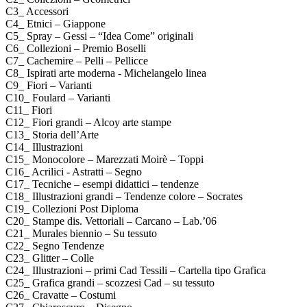
C3_ Accessori
C4_ Etnici – Giappone
C5_ Spray – Gessi – “Idea Come” originali
C6_ Collezioni – Premio Boselli
C7_ Cachemire – Pelli – Pellicce
C8_ Ispirati arte moderna - Michelangelo linea
C9_ Fiori – Varianti
C10_ Foulard – Varianti
C11_ Fiori
C12_ Fiori grandi – Alcoy arte stampe
C13_ Storia dell’Arte
C14_ Illustrazioni
C15_ Monocolore – Marezzati Moirè – Toppi
C16_ Acrilici - Astratti – Segno
C17_ Tecniche – esempi didattici – tendenze
C18_ Illustrazioni grandi – Tendenze colore – Socrates
C19_ Collezioni Post Diploma
C20_ Stampe dis. Vettoriali – Carcano – Lab.’06
C21_ Murales biennio – Su tessuto
C22_ Segno Tendenze
C23_ Glitter – Colle
C24_ Illustrazioni – primi Cad Tessili – Cartella tipo Grafica
C25_ Grafica grandi – scozzesi Cad – su tessuto
C26_ Cravatte – Costumi