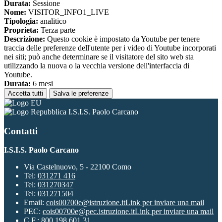
Durata:
Sessione
Nome:
VISITOR_INFO1_LIVE
Tipologia:
analitico
Proprieta:
Terza parte
Descrizione:
Questo cookie è impostato da Youtube per tenere
traccia delle preferenze dell'utente per i video di Youtube incorporati
nei siti; può anche determinare se il visitatore del sito web sta
utilizzando la nuova o la vecchia versione dell'interfaccia di
Youtube.
Durata:
6 mesi
Accetta tutti
Salva le preferenze
I.S.I.S. Paolo Carcano
Contatti
I.S.I.S. Paolo Carcano
Via Castelnuovo, 5 - 22100 Como
Tel:
031271 416
Tel:
031270347
Tel:
031271504
Email:
cois00700e@istruzione.it
Link per inviare una mail
PEC:
cois00700e@pec.istruzione.it
Link per inviare una mail
C.F.: 800 198 601 31