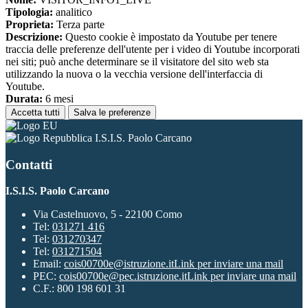
Tipologia:
analitico
Proprieta:
Terza parte
Descrizione:
Questo cookie è impostato da Youtube per tenere
traccia delle preferenze dell'utente per i video di Youtube incorporati
nei siti; può anche determinare se il visitatore del sito web sta
utilizzando la nuova o la vecchia versione dell'interfaccia di
Youtube.
Durata:
6 mesi
Accetta tutti
Salva le preferenze
I.S.I.S. Paolo Carcano
Contatti
I.S.I.S. Paolo Carcano
Via Castelnuovo, 5 - 22100 Como
Tel:
031271 416
Tel:
031270347
Tel:
031271504
Email:
cois00700e@istruzione.it
Link per inviare una mail
PEC:
cois00700e@pec.istruzione.it
Link per inviare una mail
C.F.: 800 198 601 31