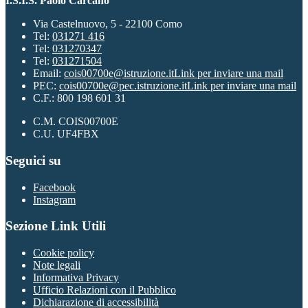
I.S.I.S. Paolo Carcano
Via Castelnuovo, 5 - 22100 Como
Tel:
031271 416
Tel:
031270347
Tel:
031271504
Email:
cois00700e@istruzione.it
Link per inviare una mail
PEC:
cois00700e@pec.istruzione.it
Link per inviare una mail
C.F.: 800 198 601 31
C.M. COIS00700E
C.U. UF4FBX
Seguici su
Facebook
Instagram
Sezione Link Utili
Cookie policy
Note legali
Informativa Privacy
Ufficio Relazioni con il Pubblico
Dichiarazione di accessibilità