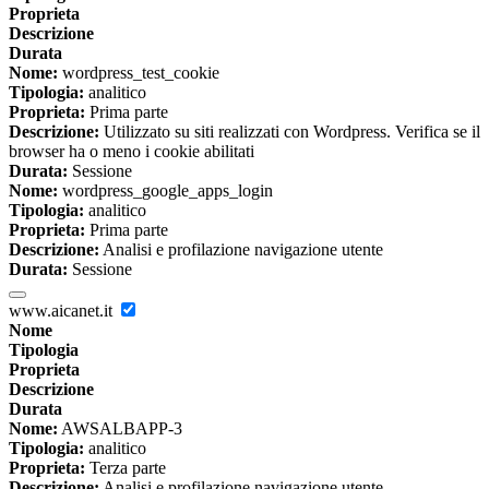
Proprieta
Descrizione
Durata
Nome:
wordpress_test_cookie
Tipologia:
analitico
Proprieta:
Prima parte
Descrizione:
Utilizzato su siti realizzati con Wordpress. Verifica se il
browser ha o meno i cookie abilitati
Durata:
Sessione
Nome:
wordpress_google_apps_login
Tipologia:
analitico
Proprieta:
Prima parte
Descrizione:
Analisi e profilazione navigazione utente
Durata:
Sessione
www.aicanet.it
Nome
Tipologia
Proprieta
Descrizione
Durata
Nome:
AWSALBAPP-3
Tipologia:
analitico
Proprieta:
Terza parte
Descrizione:
Analisi e profilazione navigazione utente