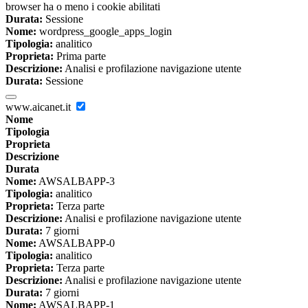
browser ha o meno i cookie abilitati
Durata:
Sessione
Nome:
wordpress_google_apps_login
Tipologia:
analitico
Proprieta:
Prima parte
Descrizione:
Analisi e profilazione navigazione utente
Durata:
Sessione
www.aicanet.it
Nome
Tipologia
Proprieta
Descrizione
Durata
Nome:
AWSALBAPP-3
Tipologia:
analitico
Proprieta:
Terza parte
Descrizione:
Analisi e profilazione navigazione utente
Durata:
7 giorni
Nome:
AWSALBAPP-0
Tipologia:
analitico
Proprieta:
Terza parte
Descrizione:
Analisi e profilazione navigazione utente
Durata:
7 giorni
Nome:
AWSALBAPP-1