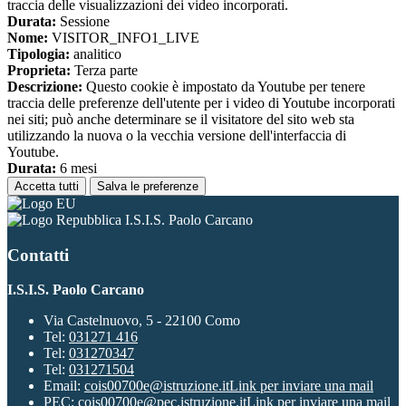
traccia delle visualizzazioni dei video incorporati.
Durata:
Sessione
Nome:
VISITOR_INFO1_LIVE
Tipologia:
analitico
Proprieta:
Terza parte
Descrizione:
Questo cookie è impostato da Youtube per tenere
traccia delle preferenze dell'utente per i video di Youtube incorporati
nei siti; può anche determinare se il visitatore del sito web sta
utilizzando la nuova o la vecchia versione dell'interfaccia di
Youtube.
Durata:
6 mesi
Accetta tutti
Salva le preferenze
I.S.I.S. Paolo Carcano
Contatti
I.S.I.S. Paolo Carcano
Via Castelnuovo, 5 - 22100 Como
Tel:
031271 416
Tel:
031270347
Tel:
031271504
Email:
cois00700e@istruzione.it
Link per inviare una mail
PEC:
cois00700e@pec.istruzione.it
Link per inviare una mail