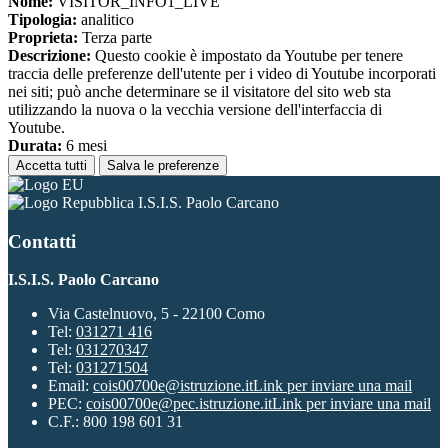
Nome:
VISITOR_INFO1_LIVE
Tipologia:
analitico
Proprieta:
Terza parte
Descrizione:
Questo cookie è impostato da Youtube per tenere
traccia delle preferenze dell'utente per i video di Youtube incorporati
nei siti; può anche determinare se il visitatore del sito web sta
utilizzando la nuova o la vecchia versione dell'interfaccia di
Youtube.
Durata:
6 mesi
Accetta tutti
Salva le preferenze
I.S.I.S. Paolo Carcano
Contatti
I.S.I.S. Paolo Carcano
Via Castelnuovo, 5 - 22100 Como
Tel:
031271 416
Tel:
031270347
Tel:
031271504
Email:
cois00700e@istruzione.it
Link per inviare una mail
PEC:
cois00700e@pec.istruzione.it
Link per inviare una mail
C.F.: 800 198 601 31