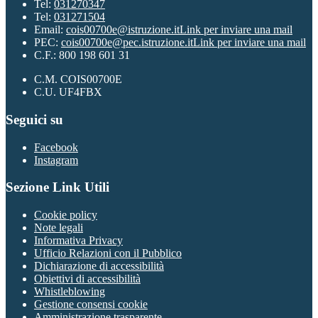
Tel:
031270347
Tel:
031271504
Email:
cois00700e@istruzione.it
Link per inviare una mail
PEC:
cois00700e@pec.istruzione.it
Link per inviare una mail
C.F.: 800 198 601 31
C.M. COIS00700E
C.U. UF4FBX
Seguici su
Facebook
Instagram
Sezione Link Utili
Cookie policy
Note legali
Informativa Privacy
Ufficio Relazioni con il Pubblico
Dichiarazione di accessibilità
Obiettivi di accessibilità
Whistleblowing
Gestione consensi cookie
Amministrazione trasparente