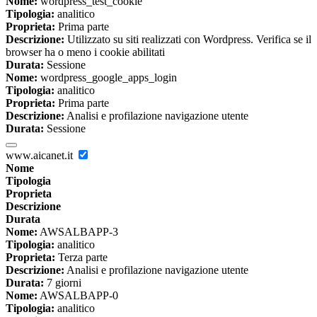
Nome:
wordpress_test_cookie
Tipologia:
analitico
Proprieta:
Prima parte
Descrizione:
Utilizzato su siti realizzati con Wordpress. Verifica se il
browser ha o meno i cookie abilitati
Durata:
Sessione
Nome:
wordpress_google_apps_login
Tipologia:
analitico
Proprieta:
Prima parte
Descrizione:
Analisi e profilazione navigazione utente
Durata:
Sessione
www.aicanet.it
Nome
Tipologia
Proprieta
Descrizione
Durata
Nome:
AWSALBAPP-3
Tipologia:
analitico
Proprieta:
Terza parte
Descrizione:
Analisi e profilazione navigazione utente
Durata:
7 giorni
Nome:
AWSALBAPP-0
Tipologia:
analitico