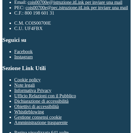
Email:
cois00700e@istruzione.it
Link per inviare una mail
PEC:
cois00700e@pec.istruzione.it
Link per inviare una mail
C.F.: 800 198 601 31
C.M. COIS00700E
C.U. UF4FBX
Seguici su
Facebook
Instagram
Sezione Link Utili
Cookie policy
Note legali
Informativa Privacy
Ufficio Relazioni con il Pubblico
Dichiarazione di accessibilità
Obiettivi di accessibilità
Whistleblowing
Gestione consensi cookie
Amministrazione trasparente
Pagina visualizzata
641
volte