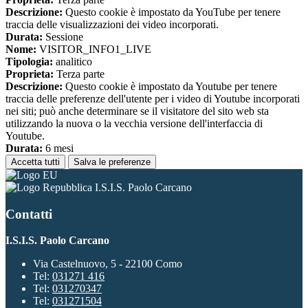
Descrizione:
Questo cookie è impostato da YouTube per tenere
traccia delle visualizzazioni dei video incorporati.
Durata:
Sessione
Nome:
VISITOR_INFO1_LIVE
Tipologia:
analitico
Proprieta:
Terza parte
Descrizione:
Questo cookie è impostato da Youtube per tenere
traccia delle preferenze dell'utente per i video di Youtube incorporati
nei siti; può anche determinare se il visitatore del sito web sta
utilizzando la nuova o la vecchia versione dell'interfaccia di
Youtube.
Durata:
6 mesi
Accetta tutti
Salva le preferenze
I.S.I.S. Paolo Carcano
Contatti
I.S.I.S. Paolo Carcano
Via Castelnuovo, 5 - 22100 Como
Tel:
031271 416
Tel:
031270347
Tel:
031271504