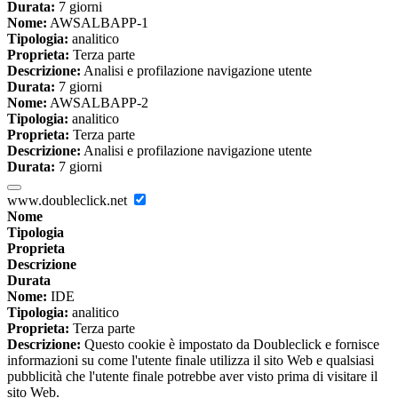
Durata:
7 giorni
Nome:
AWSALBAPP-1
Tipologia:
analitico
Proprieta:
Terza parte
Descrizione:
Analisi e profilazione navigazione utente
Durata:
7 giorni
Nome:
AWSALBAPP-2
Tipologia:
analitico
Proprieta:
Terza parte
Descrizione:
Analisi e profilazione navigazione utente
Durata:
7 giorni
www.doubleclick.net
Nome
Tipologia
Proprieta
Descrizione
Durata
Nome:
IDE
Tipologia:
analitico
Proprieta:
Terza parte
Descrizione:
Questo cookie è impostato da Doubleclick e fornisce
informazioni su come l'utente finale utilizza il sito Web e qualsiasi
pubblicità che l'utente finale potrebbe aver visto prima di visitare il
sito Web.