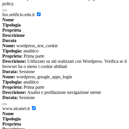
policy.
lnx.setificio.edu.it
Nome
Tipologia
Proprieta
Descrizione
Durata
Nome:
wordpress_test_cookie
Tipologia:
analitico
Proprieta:
Prima parte
Descrizione:
Utilizzato su siti realizzati con Wordpress. Verifica se il
browser ha o meno i cookie abilitati
Durata:
Sessione
Nome:
wordpress_google_apps_login
Tipologia:
analitico
Proprieta:
Prima parte
Descrizione:
Analisi e profilazione navigazione utente
Durata:
Sessione
www.aicanet.it
Nome
Tipologia
Proprieta