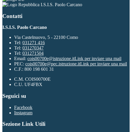
I.S.I.S. Paolo Carcano
Contatti
I.S.I.S. Paolo Carcano
Via Castelnuovo, 5 - 22100 Como
Tel:
031271 416
Tel:
031270347
Tel:
031271504
Email:
cois00700e@istruzione.it
Link per inviare una mail
PEC:
cois00700e@pec.istruzione.it
Link per inviare una mail
C.F.: 800 198 601 31
C.M. COIS00700E
C.U. UF4FBX
Seguici su
Facebook
Instagram
Sezione Link Utili