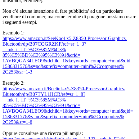
Illustrator, Premiere).
Non c’è alcuna intenzione di fare pubblicita’ ad un particolare
venditore di computer, ma come termine di paragone possiamo usare
i seguenti esempi.
Esempio 1:
https://www.amazon.it/SeeKool-
x5-Z8350-Processor-Graphics-
Bluetooth/dp/B07CQGRZKF/ref=
sr_1_3?
__mk_it_IT=%C3%85M%C3%
85%C5%BD%C3%95%C3%91&crid=
1AVBQGA34LEO9&dchild=1&
keywords=computer+mini&qid=
1586331576&s=pc&sprefix=
computer+mini%2Ccomputers%
2C253&sr=1-3
Esempio 2:
https://www.amazon.it/Beelink-
x5-Z8350-Processor-Graphics-
Bluetooth/dp/B07TYL1HCR/ref=
sr_1_8?
__mk_it_IT=%C3%85M%C3%
85%C5%BD%C3%95%C3%91&crid=
1AVBQGA34LEO9&dchild=1&
keywords=computer+mini&qid=
1586331576&s=pc&sprefix=
computer+mini%2Ccomputers%
2C253&sr=1-8
Oppure consultare una ricerca più ampia:
https://www.amazon.it/s/ref=
nb_sb_ss_i_4_13?__mk_it_IT=%