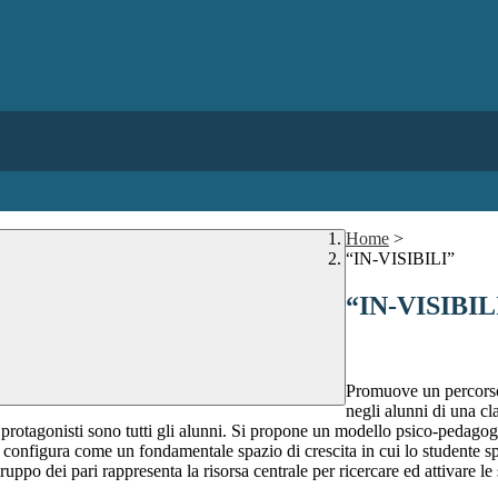
Home
>
“IN-VISIBILI”
“IN-VISIBIL
Promuove un percorso d
negli alunni di una cl
i protagonisti sono tutti gli alunni. Si propone un modello psico-pedagogi
 si configura come un fondamentale spazio di crescita in cui lo studente 
ruppo dei pari rappresenta la risorsa centrale per ricercare ed attivare l