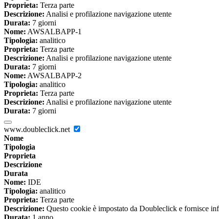
Proprieta:
Terza parte
Descrizione:
Analisi e profilazione navigazione utente
Durata:
7 giorni
Nome:
AWSALBAPP-1
Tipologia:
analitico
Proprieta:
Terza parte
Descrizione:
Analisi e profilazione navigazione utente
Durata:
7 giorni
Nome:
AWSALBAPP-2
Tipologia:
analitico
Proprieta:
Terza parte
Descrizione:
Analisi e profilazione navigazione utente
Durata:
7 giorni
www.doubleclick.net
Nome
Tipologia
Proprieta
Descrizione
Durata
Nome:
IDE
Tipologia:
analitico
Proprieta:
Terza parte
Descrizione:
Questo cookie è impostato da Doubleclick e fornisce inform
Durata:
1 anno