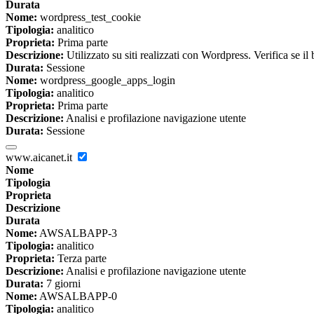
Durata
Nome:
wordpress_test_cookie
Tipologia:
analitico
Proprieta:
Prima parte
Descrizione:
Utilizzato su siti realizzati con Wordpress. Verifica se il
Durata:
Sessione
Nome:
wordpress_google_apps_login
Tipologia:
analitico
Proprieta:
Prima parte
Descrizione:
Analisi e profilazione navigazione utente
Durata:
Sessione
www.aicanet.it
Nome
Tipologia
Proprieta
Descrizione
Durata
Nome:
AWSALBAPP-3
Tipologia:
analitico
Proprieta:
Terza parte
Descrizione:
Analisi e profilazione navigazione utente
Durata:
7 giorni
Nome:
AWSALBAPP-0
Tipologia:
analitico