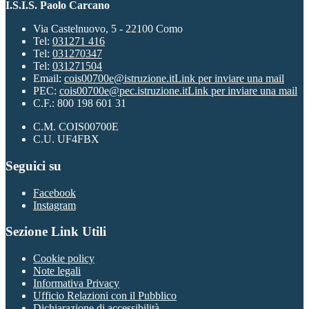
I.S.I.S. Paolo Carcano
Via Castelnuovo, 5 - 22100 Como
Tel:
031271 416
Tel:
031270347
Tel:
031271504
Email:
cois00700e@istruzione.it
Link per inviare una mail
PEC:
cois00700e@pec.istruzione.it
Link per inviare una mail
C.F.: 800 198 601 31
C.M. COIS00700E
C.U. UF4FBX
Seguici su
Facebook
Instagram
Sezione Link Utili
Cookie policy
Note legali
Informativa Privacy
Ufficio Relazioni con il Pubblico
Dichiarazione di accessibilità