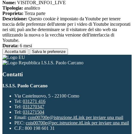
Nome:
VISITOR_INFO1_LIVE
Tipologia:
analitico
Proprieta:
Terza parte
Descrizione:
Questo cookie è impostato da Youtube per tenere
traccia delle preferenze dell'utente per i video di Youtube incorporati
nei siti; può anche determinare se il visitatore del sito web sta
utilizzando la nuova o la vecchia versione dell'interfaccia di
Youtube.
Durata:
6 mesi
Accetta tutti
Salva le preferenze
I.S.I.S. Paolo Carcano
Contatti
I.S.I.S. Paolo Carcano
Via Castelnuovo, 5 - 22100 Como
Tel:
031271 416
Tel:
031270347
Tel:
031271504
Email:
cois00700e@istruzione.it
Link per inviare una mail
PEC:
cois00700e@pec.istruzione.it
Link per inviare una mail
C.F.: 800 198 601 31