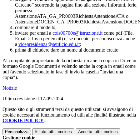
Carcano” scorrendo la pagina fino alla sezione Infortuni, ferie,
permessi:
AstensioneATA_GA_PR0603RichiestaAstensioneATA o
AstensioneDOCEN_GA_PR0603RichiestaAstensioneDOCEN
compilare il modello;
inviare per email a
cois00700e@istruzione.it
come pdf (File,
Email > Invia per email) e, se docente, per conoscenza anche
a
vicepresidenza@setificio.edu.it
;
prima di chiudere dare un nome al documento creato.
Al compilante proprietario della richiesta rimane la copia in Drive in
formato Google Documenti e volendo anche la copia in email come
pdf (avendo selezionato in fase di invio la casella "Inviati una
copia").
Notizie
Ultima revisione il 17-09-2024
Questo sito o gli strumenti terzi da questo utilizzati si avvalgono di
cookie necessari al funzionamento ed utili alle finalità illustrate nella
COOKIE POLICY
.
Personalizza
Rifiuta tutti
i cookies
Accetta tutti
i cookies
Gestione cookie