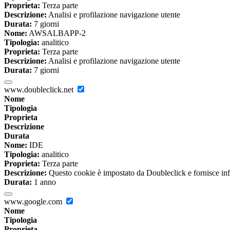
Proprieta:
Terza parte
Descrizione:
Analisi e profilazione navigazione utente
Durata:
7 giorni
Nome:
AWSALBAPP-2
Tipologia:
analitico
Proprieta:
Terza parte
Descrizione:
Analisi e profilazione navigazione utente
Durata:
7 giorni
www.doubleclick.net
Nome
Tipologia
Proprieta
Descrizione
Durata
Nome:
IDE
Tipologia:
analitico
Proprieta:
Terza parte
Descrizione:
Questo cookie è impostato da Doubleclick e fornisce inform
Durata:
1 anno
www.google.com
Nome
Tipologia
Proprieta