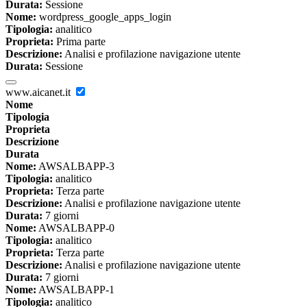
Durata:
Sessione
Nome:
wordpress_google_apps_login
Tipologia:
analitico
Proprieta:
Prima parte
Descrizione:
Analisi e profilazione navigazione utente
Durata:
Sessione
www.aicanet.it
Nome
Tipologia
Proprieta
Descrizione
Durata
Nome:
AWSALBAPP-3
Tipologia:
analitico
Proprieta:
Terza parte
Descrizione:
Analisi e profilazione navigazione utente
Durata:
7 giorni
Nome:
AWSALBAPP-0
Tipologia:
analitico
Proprieta:
Terza parte
Descrizione:
Analisi e profilazione navigazione utente
Durata:
7 giorni
Nome:
AWSALBAPP-1
Tipologia:
analitico