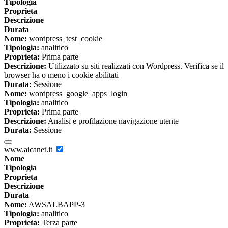
Tipologia
Proprieta
Descrizione
Durata
Nome:
wordpress_test_cookie
Tipologia:
analitico
Proprieta:
Prima parte
Descrizione:
Utilizzato su siti realizzati con Wordpress. Verifica se il
browser ha o meno i cookie abilitati
Durata:
Sessione
Nome:
wordpress_google_apps_login
Tipologia:
analitico
Proprieta:
Prima parte
Descrizione:
Analisi e profilazione navigazione utente
Durata:
Sessione
www.aicanet.it
Nome
Tipologia
Proprieta
Descrizione
Durata
Nome:
AWSALBAPP-3
Tipologia:
analitico
Proprieta:
Terza parte