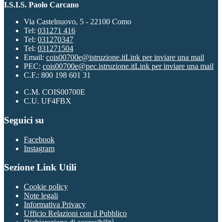
I.S.I.S. Paolo Carcano
Via Castelnuovo, 5 - 22100 Como
Tel:
031271 416
Tel:
031270347
Tel:
031271504
Email:
cois00700e@istruzione.it
Link per inviare una mail
PEC:
cois00700e@pec.istruzione.it
Link per inviare una mail
C.F.: 800 198 601 31
C.M. COIS00700E
C.U. UF4FBX
Seguici su
Facebook
Instagram
Sezione Link Utili
Cookie policy
Note legali
Informativa Privacy
Ufficio Relazioni con il Pubblico