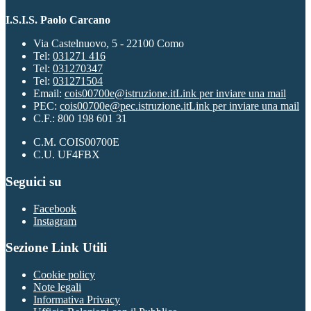
I.S.I.S. Paolo Carcano
Via Castelnuovo, 5 - 22100 Como
Tel:
031271 416
Tel:
031270347
Tel:
031271504
Email:
cois00700e@istruzione.it
Link per inviare una mail
PEC:
cois00700e@pec.istruzione.it
Link per inviare una mail
C.F.: 800 198 601 31
C.M. COIS00700E
C.U. UF4FBX
Seguici su
Facebook
Instagram
Sezione Link Utili
Cookie policy
Note legali
Informativa Privacy