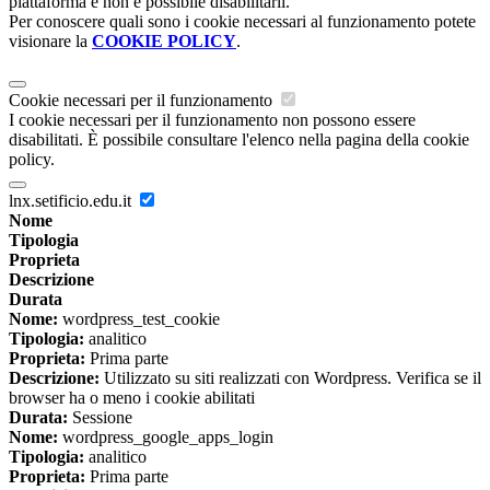
piattaforma e non è possibile disabilitarli.
Per conoscere quali sono i cookie necessari al funzionamento potete
visionare la
COOKIE POLICY
.
Cookie necessari per il funzionamento
I cookie necessari per il funzionamento non possono essere
disabilitati. È possibile consultare l'elenco nella pagina della cookie
policy.
lnx.setificio.edu.it
Nome
Tipologia
Proprieta
Descrizione
Durata
Nome:
wordpress_test_cookie
Tipologia:
analitico
Proprieta:
Prima parte
Descrizione:
Utilizzato su siti realizzati con Wordpress. Verifica se il
browser ha o meno i cookie abilitati
Durata:
Sessione
Nome:
wordpress_google_apps_login
Tipologia:
analitico
Proprieta:
Prima parte