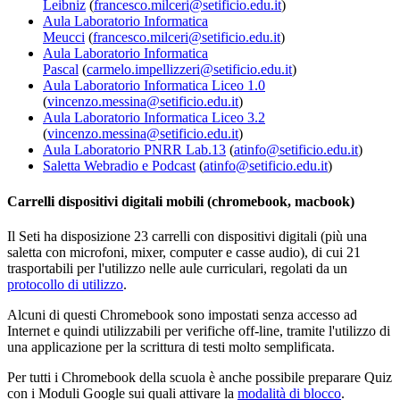
Leibniz
(
francesco.milceri@setificio.edu.it
)
Aula Laboratorio Informatica
Meucci
(
francesco.milceri@setificio.edu.it
)
Aula Laboratorio Informatica
Pascal
(
carmelo.impellizzeri@setificio.edu.it
)
Aula Laboratorio Informatica Liceo 1.0
(
vincenzo.messina@setificio.edu.it
)
Aula Laboratorio Informatica Liceo 3.2
(
vincenzo.messina@setificio.edu.it
)
Aula Laboratorio PNRR Lab.13
(
atinfo@setificio.edu.it
)
Saletta Webradio e Podcast
(
atinfo@setificio.edu.it
)
Carrelli dispositivi digitali mobili (chromebook, macbook)
Il Seti ha disposizione 23 carrelli con dispositivi digitali (più una
saletta con microfoni, mixer, computer e casse audio), di cui 21
trasportabili per l'utilizzo nelle aule curriculari, regolati da un
protocollo di utilizzo
.
Alcuni di questi Chromebook sono impostati senza accesso ad
Internet e quindi utilizzabili per verifiche off-line, tramite l'utilizzo di
una applicazione per la scrittura di testi molto semplificata.
Per tutti i Chromebook della scuola è anche possibile preparare Quiz
con i Moduli Google sui quali attivare la
modalità di blocco
.