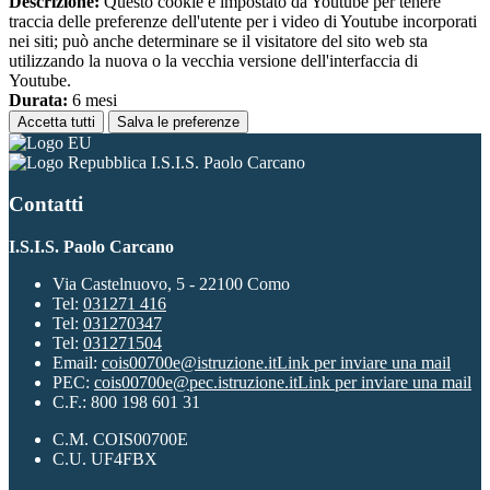
Descrizione:
Questo cookie è impostato da Youtube per tenere
traccia delle preferenze dell'utente per i video di Youtube incorporati
nei siti; può anche determinare se il visitatore del sito web sta
utilizzando la nuova o la vecchia versione dell'interfaccia di
Youtube.
Durata:
6 mesi
Accetta tutti
Salva le preferenze
I.S.I.S. Paolo Carcano
Contatti
I.S.I.S. Paolo Carcano
Via Castelnuovo, 5 - 22100 Como
Tel:
031271 416
Tel:
031270347
Tel:
031271504
Email:
cois00700e@istruzione.it
Link per inviare una mail
PEC:
cois00700e@pec.istruzione.it
Link per inviare una mail
C.F.: 800 198 601 31
C.M. COIS00700E
C.U. UF4FBX