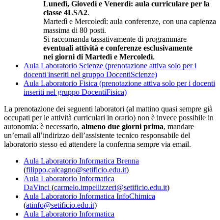
Lunedì, Giovedì e Venerdì: aula curriculare per la
classe 4LSA2
.
Martedì e Mercoledì: aula conferenze, con una capienza
massima di 80 posti.
Si raccomanda tassativamente di programmare
eventuali attività e conferenze esclusivamente
nei giorni di Martedì e Mercoledì
.
Aula Laboratorio Scienze (prenotazione attiva solo per i
docenti inseriti nel gruppo DocentiScienze)
Aula Laboratorio Fisica (prenotazione attiva solo per i docenti
inseriti nel gruppo DocentiFisica)
La prenotazione dei seguenti laboratori (al mattino quasi sempre già
occupati per le attività curriculari in orario) non è invece possibile in
autonomia: è necessario,
almeno due giorni prima
, mandare
un’email all’indirizzo dell’assistente tecnico responsabile del
laboratorio stesso ed attendere la conferma sempre via email.
Aula Laboratorio Informatica Brenna
(
filippo.calcagno@setificio.edu.it
)
Aula Laboratorio Informatica
DaVinci
(
carmelo.impellizzeri@setificio.edu.it
)
Aula Laboratorio Informatica InfoChimica
(
atinfo@setificio.edu.it
)
Aula Laboratorio Informatica