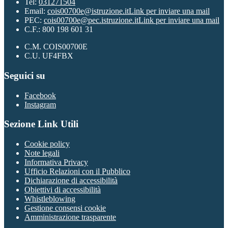
Tel:
031271504
Email:
cois00700e@istruzione.it
Link per inviare una mail
PEC:
cois00700e@pec.istruzione.it
Link per inviare una mail
C.F.: 800 198 601 31
C.M. COIS00700E
C.U. UF4FBX
Seguici su
Facebook
Instagram
Sezione Link Utili
Cookie policy
Note legali
Informativa Privacy
Ufficio Relazioni con il Pubblico
Dichiarazione di accessibilità
Obiettivi di accessibilità
Whistleblowing
Gestione consensi cookie
Amministrazione trasparente