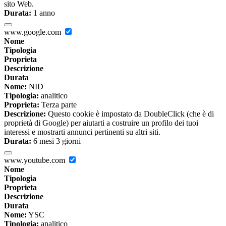
sito Web.
Durata:
1 anno
www.google.com
Nome
Tipologia
Proprieta
Descrizione
Durata
Nome:
NID
Tipologia:
analitico
Proprieta:
Terza parte
Descrizione:
Questo cookie è impostato da DoubleClick (che è di
proprietà di Google) per aiutarti a costruire un profilo dei tuoi
interessi e mostrarti annunci pertinenti su altri siti.
Durata:
6 mesi 3 giorni
www.youtube.com
Nome
Tipologia
Proprieta
Descrizione
Durata
Nome:
YSC
Tipologia:
analitico