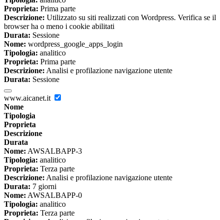
Proprieta:
Prima parte
Descrizione:
Utilizzato su siti realizzati con Wordpress. Verifica se il
browser ha o meno i cookie abilitati
Durata:
Sessione
Nome:
wordpress_google_apps_login
Tipologia:
analitico
Proprieta:
Prima parte
Descrizione:
Analisi e profilazione navigazione utente
Durata:
Sessione
www.aicanet.it
Nome
Tipologia
Proprieta
Descrizione
Durata
Nome:
AWSALBAPP-3
Tipologia:
analitico
Proprieta:
Terza parte
Descrizione:
Analisi e profilazione navigazione utente
Durata:
7 giorni
Nome:
AWSALBAPP-0
Tipologia:
analitico
Proprieta:
Terza parte