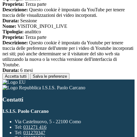
Proprieta:
Terza parte
Descrizione:
Questo cookie è impostato da YouTube per tenere
traccia delle visualizzazioni dei video incorporati.
Durata:
Sessione
Nome:
VISITOR_INFO1_LIVE
Tipologia:
analitico
Proprieta:
Terza parte
Descrizione:
Questo cookie è impostato da Youtube per tenere
traccia delle preferenze dell'utente per i video di Youtube incorporati
nei siti; può anche determinare se il visitatore del sito web sta
utilizzando la nuova o la vecchia versione dell'interfaccia di
Youtube.
Durata:
6 mesi
Accetta tutti
Salva le preferenze
I.S.I.S. Paolo Carcano
Contatti
I.S.I.S. Paolo Carcano
Via Castelnuovo, 5 - 22100 Como
Tel:
031271 416
Tel:
031270347