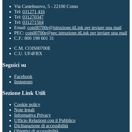
Via Castelnuovo, 5 - 22100 Como
Tel:
031271 416
Tel:
031270347
Tel:
031271504
Email:
cois00700e@istruzione.it
Link per inviare una mail
PEC:
cois00700e@pec.istruzione.it
Link per inviare una mail
C.F.: 800 198 601 31
C.M. COIS00700E
C.U. UF4FBX
Seguici su
Facebook
Instagram
Sezione Link Utili
Cookie policy
Note legali
Informativa Privacy
Ufficio Relazioni con il Pubblico
Dichiarazione di accessibilità
Obiettivi di accessibilità