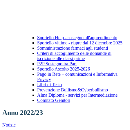
Sportello Help - sostegno all'apprendimento
Sportello vittime - riapre dal 12 dicembre 2025
Somministrazione farmaci agli studenti
Criteri di accoglimento delle domande di
iscrizione alle classi prime
P2P Sostegno tra Pari
Sportello Ascolto 2025-2026
Pago in Rete – comunicazioni e Informativa
Privacy
Libri di Testo
Prevenzione Bullismo&Cyberbullismo
Alma Diploma - servizi per Intermediazione
Comitato Genitori
Anno 2022/23
Notizie