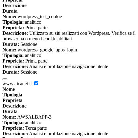
Descrizione
Durata
Nome:
wordpress_test_cookie
Tipologia:
analitico
Proprieta:
Prima parte
Descrizione:
Utilizzato su siti realizzati con Wordpress. Verifica se il
browser ha o meno i cookie abilitati
Durata:
Sessione
Nome:
wordpress_google_apps_login
Tipologia:
analitico
Proprieta:
Prima parte
Descrizione:
Analisi e profilazione navigazione utente
Durata:
Sessione
www.aicanet.it
Nome
Tipologia
Proprieta
Descrizione
Durata
Nome:
AWSALBAPP-3
Tipologia:
analitico
Proprieta:
Terza parte
Descrizione:
Analisi e profilazione navigazione utente