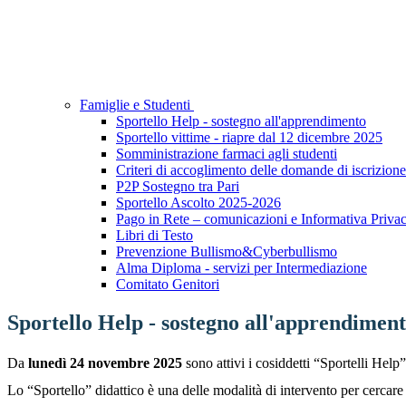
Famiglie e Studenti
Sportello Help - sostegno all'apprendimento
Sportello vittime - riapre dal 12 dicembre 2025
Somministrazione farmaci agli studenti
Criteri di accoglimento delle domande di iscrizione 
P2P Sostegno tra Pari
Sportello Ascolto 2025-2026
Pago in Rete – comunicazioni e Informativa Priva
Libri di Testo
Prevenzione Bullismo&Cyberbullismo
Alma Diploma - servizi per Intermediazione
Comitato Genitori
Sportello Help - sostegno all'apprendimen
Da
lunedì 24 novembre 2025
sono attivi i cosiddetti “Sportelli Help”
Lo “Sportello” didattico è una delle modalità di intervento per cercar