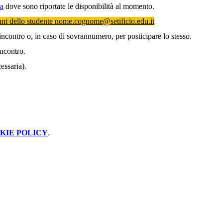
la
dove sono riportate le disponibilità al momento.
ount dello studente nome.cognome@setificio.edu.it
incontro o, in caso di sovrannumero, per posticipare lo stesso.
incontro.
essaria).
KIE POLICY
.