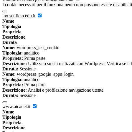
I cookie necessari per il funzionamento non possono essere disabilitati.
lnx.setificio.edu.it
Nome
Tipologia
Proprieta
Descrizione
Durata
Nome:
wordpress_test_cookie
Tipologia:
analitico
Proprieta:
Prima parte
Descrizione:
Utilizzato su siti realizzati con Wordpress. Verifica se il
Durata:
Sessione
Nome:
wordpress_google_apps_login
Tipologia:
analitico
Proprieta:
Prima parte
Descrizione:
Analisi e profilazione navigazione utente
Durata:
Sessione
www.aicanet.it
Nome
Tipologia
Proprieta
Descrizione