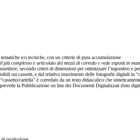
er tematiche e/o tecniche, con un criterio di pura accumulazione
 il più complesso e articolato dei mezzi di corredo e vede esposti in 
cassettiere, secondo criteri di dimensioni per ottimizzare l’ingombro e pe
 visibili sui cassetti, e dal relativo inserimento delle fotografie digitali
“cassetto/cartella” è corredato da un testo didascalico che sinteticamente
prevede
la Pubblicazione
on line dei Documenti Digitalizzati (foto digi
i di produzione