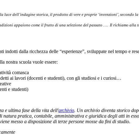
la luce dell’indagine storica, il prodotto di vere e proprie ‘invenzioni’, secondo 
adizioni appaiono come il frutto di una selezione del passato ….
Il richiamo alla 
ti indotti dalla ricchezza delle “esperienze”, sviluppate nel tempo e rese p
lla nostra scuola vuole essere:
atività comasca
ddetti ai lavori (docenti e studenti), con gli studiosi e i curiosi…
eative
nti e studenti)
za e ultima fase della vita dell'
archivio
.
Un archivio diventa storico do
 di natura pratica, contabile, amministrativa e giuridica degli atti in e
 viene messo a disposizione di terze persone mosse da fini di studio.
icamente