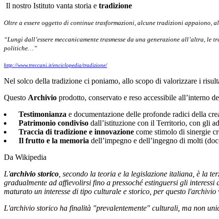
Il nostro Istituto vanta storia e
tradizione
Oltre a essere oggetto di continue trasformazioni, alcune tradizioni appaiono, al
“Lungi dall’essere meccanicamente trasmesse da una generazione all’altra, le tr
politiche…”
http://www.treccani.it/enciclopedia/tradizione/
Nel solco della tradizione ci poniamo, allo scopo di valorizzare i risulta
Questo
Archivio
prodotto, conservato e reso accessibile all’interno de
Testimonianza
e documentazione delle profonde radici della cre
Patrimonio condiviso
dall’istituzione con il Territorio, con gli a
Traccia di tradizione e innovazione
come stimolo di sinergie cr
Il frutto e la memoria
dell’impegno e dell’ingegno di molti (doce
Da Wikipedia
L'
archivio storico
, secondo la teoria e la legislazione italiana, è la ter
gradualmente ad affievolirsi fino a pressoché estinguersi gli interessi
maturato un interesse di tipo culturale e storico, per questo l'archivio
L'archivio storico ha finalità "prevalentemente" culturali, ma non un