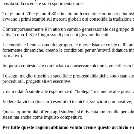
basata sulla ricerca e sulla sperimentazione.
Tra gli anni ’70 e gli anni’80 è in atto un fermento economico e indust
avviano i primi scambi sui mercati globali e si consolida la tradizione d
Contemporaneamente è in atto un cambio generazionale del gruppo di docen
attivata una 1°S) e l’ingresso di parecchi giovani docenti.
Le energie e l’entusiasmo del gruppo, le nuove istanze create dall’apri
fortemente dinamiche, creano le condizioni per un’attività didattica inn
formative).
In questo contesto si è cominciato a conservare alcune tavole di eserci
I disegni meglio riusciti su specifiche proposte didattiche sono stati sp
procedurali, progettuali ed esecutive.
Una modalità simile alle esperienze di “bottega” ma anche alle prassi 
Vedere da vicino (toccare) esempi di tecniche, soluzioni compositive, pr
Questa opportunità offerta agli studenti si è rivelata molto utile per st
stessi ma anche come impulso competitivo.
Per tutte queste ragioni abbiamo voluto creare questo archivio e r