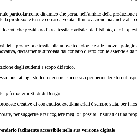
riale particolarmente dinamico che porta, nell’ambito della produzione t
ella produzione tessile comasca votata all’innovazione ma anche alla conse
ti che presidiano l’area tessile e artistica dell’Istituto, che in questi
rsi della produzione tessile alle nuove tecnologie e alle nuove tipologie
ovativa, decisamente stimolata dal contatto diretto con le aziende e da mo
tazione degli studenti a scopo didattico.
esso mostrati agli studenti dei corsi successivi per permettere loro di is
dei più moderni Studi di Design.
oposte creative di contenuti/soggetti/materiali è sempre stata, per i nost
imolare, per suggerire e far cogliere meglio i possibili risultati di una 
enderlo facilmente accessibile nella sua versione digitale