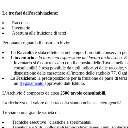
Le tre fasi dell’archiviazione:
Raccolta
Inventario
Apertura alla fruizione di terzi
Per quanto riguarda il nostro archivio:
La
Raccolta
è stata effettuata nel tempo. I prodotti conservati p
L'
inventario
è la massima espressione del lavoro archivistico. È
Inventario si è concretizzato con il deposito delle Tavole nelle 
consultabilità è resa possibile da titoli indicativi delle raccolte,
disposizione delle cassettiere all’interno dello studiolo 77.
Ogni 
La
Fruizione
:
la predisposizione per la fruizione da parte di terzi
un
Regolamento
approvato dall’Istituto.
L’Archivio è composto da circa
2500 tavole consultabili
.
La ricchezza e il valore della raccolta stanno nella sua eterogeneità.
Troviamo una grande varietà di:
Tecniche esecutive_ classiche e sperimentali
Tematiche e Stili_ collocabili temporalmente negli anni scolastic