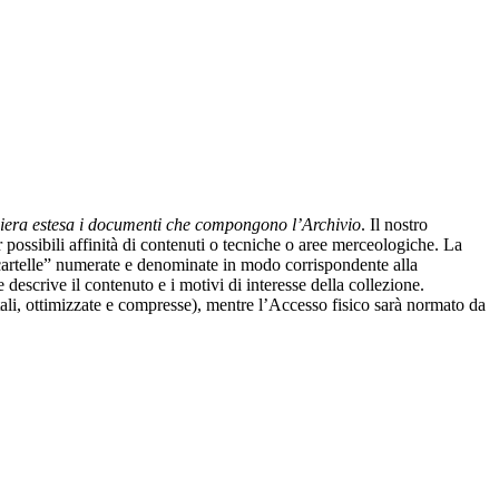
maniera estesa i documenti che compongono l’Archivio
.
Il nostro
r possibili affinità di contenuti o tecniche o aree merceologiche. La
 in “cartelle” numerate e denominate in modo corrispondente alla
 descrive il contenuto e i motivi di interesse della collezione.
tali, ottimizzate e compresse), mentre l’Accesso fisico sarà normato da