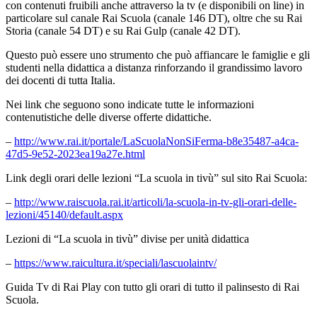
con contenuti fruibili anche attraverso la tv (e disponibili on line) in
particolare sul canale Rai Scuola (canale 146 DT), oltre che su Rai
Storia (canale 54 DT) e su Rai Gulp (canale 42 DT).
Questo può essere uno strumento che può affiancare le famiglie e gli
studenti nella didattica a distanza rinforzando il grandissimo lavoro
dei docenti di tutta Italia.
Nei link che seguono sono indicate tutte le informazioni
contenutistiche delle diverse offerte didattiche.
–
http://www.rai.it/portale/LaScuolaNonSiFerma-b8e35487-a4ca-
47d5-9e52-2023ea19a27e.html
Link degli orari delle lezioni “La scuola in tivù” sul sito Rai Scuola:
–
http://www.raiscuola.rai.it/articoli/la-scuola-in-tv-gli-orari-delle-
lezioni/45140/default.aspx
Lezioni di “La scuola in tivù” divise per unità didattica
–
https://www.raicultura.it/speciali/lascuolaintv/
Guida Tv di Rai Play con tutto gli orari di tutto il palinsesto di Rai
Scuola.