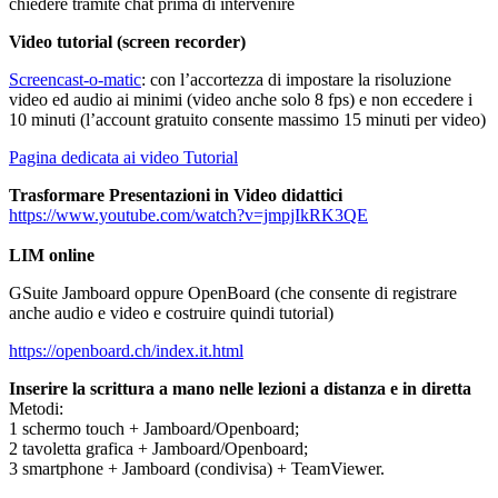
chiedere tramite chat prima di intervenire
Video tutorial (screen recorder)
Screencast-o-matic
: con l’accortezza di impostare la risoluzione
video ed audio ai minimi (video anche solo 8 fps) e non eccedere i
10 minuti (l’account gratuito consente massimo 15 minuti per video)
Pagina dedicata ai video Tutorial
Trasformare Presentazioni in Video didattici
https://www.youtube.com/watch?v=jmpjIkRK3QE
LIM online
GSuite Jamboard oppure OpenBoard (che consente di registrare
anche audio e video e costruire quindi tutorial)
https://openboard.ch/index.it.html
Inserire la scrittura a mano nelle lezioni a distanza e in diretta
Metodi:
1 schermo touch + Jamboard/Openboard;
2 tavoletta grafica + Jamboard/Openboard;
3 smartphone + Jamboard (condivisa) + TeamViewer.