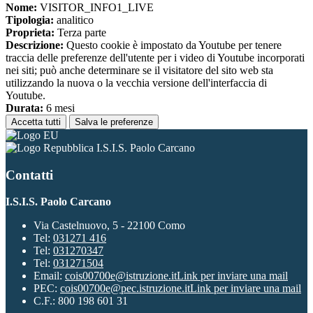
Nome:
VISITOR_INFO1_LIVE
Tipologia:
analitico
Proprieta:
Terza parte
Descrizione:
Questo cookie è impostato da Youtube per tenere
traccia delle preferenze dell'utente per i video di Youtube incorporati
nei siti; può anche determinare se il visitatore del sito web sta
utilizzando la nuova o la vecchia versione dell'interfaccia di
Youtube.
Durata:
6 mesi
Accetta tutti
Salva le preferenze
I.S.I.S. Paolo Carcano
Contatti
I.S.I.S. Paolo Carcano
Via Castelnuovo, 5 - 22100 Como
Tel:
031271 416
Tel:
031270347
Tel:
031271504
Email:
cois00700e@istruzione.it
Link per inviare una mail
PEC:
cois00700e@pec.istruzione.it
Link per inviare una mail
C.F.: 800 198 601 31