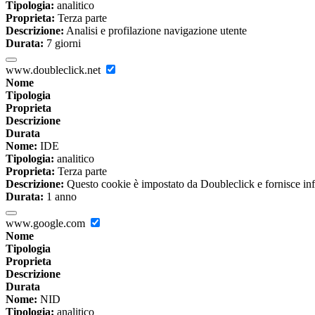
Tipologia:
analitico
Proprieta:
Terza parte
Descrizione:
Analisi e profilazione navigazione utente
Durata:
7 giorni
www.doubleclick.net
Nome
Tipologia
Proprieta
Descrizione
Durata
Nome:
IDE
Tipologia:
analitico
Proprieta:
Terza parte
Descrizione:
Questo cookie è impostato da Doubleclick e fornisce inform
Durata:
1 anno
www.google.com
Nome
Tipologia
Proprieta
Descrizione
Durata
Nome:
NID
Tipologia:
analitico