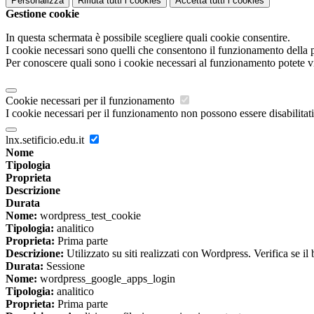
Personalizza
Rifiuta tutti
i cookies
Accetta tutti
i cookies
Gestione cookie
In questa schermata è possibile scegliere quali cookie consentire.
I cookie necessari sono quelli che consentono il funzionamento della pi
Per conoscere quali sono i cookie necessari al funzionamento potete v
Cookie necessari per il funzionamento
I cookie necessari per il funzionamento non possono essere disabilitati.
lnx.setificio.edu.it
Nome
Tipologia
Proprieta
Descrizione
Durata
Nome:
wordpress_test_cookie
Tipologia:
analitico
Proprieta:
Prima parte
Descrizione:
Utilizzato su siti realizzati con Wordpress. Verifica se il
Durata:
Sessione
Nome:
wordpress_google_apps_login
Tipologia:
analitico
Proprieta:
Prima parte