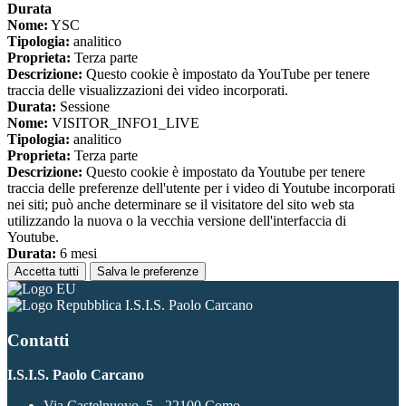
Durata
Nome:
YSC
Tipologia:
analitico
Proprieta:
Terza parte
Descrizione:
Questo cookie è impostato da YouTube per tenere
traccia delle visualizzazioni dei video incorporati.
Durata:
Sessione
Nome:
VISITOR_INFO1_LIVE
Tipologia:
analitico
Proprieta:
Terza parte
Descrizione:
Questo cookie è impostato da Youtube per tenere
traccia delle preferenze dell'utente per i video di Youtube incorporati
nei siti; può anche determinare se il visitatore del sito web sta
utilizzando la nuova o la vecchia versione dell'interfaccia di
Youtube.
Durata:
6 mesi
Accetta tutti
Salva le preferenze
I.S.I.S. Paolo Carcano
Contatti
I.S.I.S. Paolo Carcano
Via Castelnuovo, 5 - 22100 Como