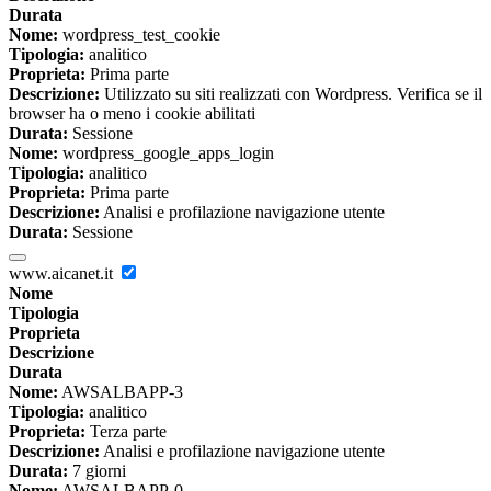
Durata
Nome:
wordpress_test_cookie
Tipologia:
analitico
Proprieta:
Prima parte
Descrizione:
Utilizzato su siti realizzati con Wordpress. Verifica se il
browser ha o meno i cookie abilitati
Durata:
Sessione
Nome:
wordpress_google_apps_login
Tipologia:
analitico
Proprieta:
Prima parte
Descrizione:
Analisi e profilazione navigazione utente
Durata:
Sessione
www.aicanet.it
Nome
Tipologia
Proprieta
Descrizione
Durata
Nome:
AWSALBAPP-3
Tipologia:
analitico
Proprieta:
Terza parte
Descrizione:
Analisi e profilazione navigazione utente
Durata:
7 giorni
Nome:
AWSALBAPP-0