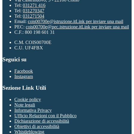
Tel:
031271 416
Tel:
031270347
Tel:
031271504
Email:
cois00700e@istruzione.it
Link per inviare una mail
PEC:
cois00700e@pec.istruzione.it
Link per inviare una mail
C.F.: 800 198 601 31
C.M. COIS00700E
C.U. UF4FBX
Seguici su
Facebook
Instagram
Sezione Link Utili
Cookie policy
Note legali
Informativa Privacy
Ufficio Relazioni con il Pubblico
Dichiarazione di accessibilità
Obiettivi di accessibilità
Whistleblowing