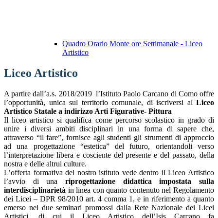
Quadro Orario Monte ore Settimanale - Liceo
Artistico
Liceo Artistico
A partire dall’a.s. 2018/2019 l’Istituto Paolo Carcano di Como offre
l’opportunità, unica sul territorio comunale, di iscriversi al
Liceo
Artistico Statale a indirizzo Arti Figurative- Pittura
Il liceo artistico si qualifica come percorso scolastico in grado di
unire i diversi ambiti disciplinari in una forma di sapere che,
attraverso “il fare”, fornisce agli studenti gli strumenti di approccio
ad una progettazione “estetica” del futuro, orientandoli verso
l’interpretazione libera e cosciente del presente e del passato, della
nostra e delle altrui culture.
L’offerta formativa del nostro istituto vede dentro il Liceo Artistico
l’avvio di una
riprogettazione didattica impostata sulla
interdisciplinarietà
in linea con quanto contenuto nel Regolamento
dei Licei – DPR 98/2010 art. 4 comma 1, e in riferimento a quanto
emerso nei due seminari promossi dalla Rete Nazionale dei Licei
Artistici, di cui il Liceo Artistico dell’Isis Carcano fa