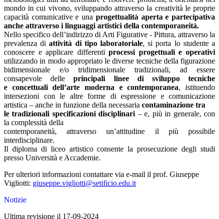
mondo in cui vivono, sviluppando attraverso la creatività le proprie
capacità comunicative e una
progettualità aperta e partecipativa
anche attraverso i linguaggi artistici della contemporaneità.
Nello specifico dell’indirizzo di Arti Figurative - Pittura, attraverso la
prevalenza di
attività di tipo laboratoriale
, si porta lo studente a
conoscere e applicare differenti
processi progettuali e operativi
utilizzando in modo appropriato le diverse tecniche della figurazione
bidimensionale e/o tridimensionale tradizionali, ad essere
consapevole delle
principali linee di sviluppo tecniche
e concettuali dell’arte moderna e contemporanea
, istituendo
intersezioni con le altre forme di espressione e comunicazione
artistica – anche in funzione della necessaria
contaminazione tra
le tradizionali specificazioni disciplinari
– e, più in generale, con
la complessità della
contemporaneità, attraverso un’attitudine il più possibile
interdisciplinare.
Il diploma di liceo artistico consente la prosecuzione degli studi
presso Università e Accademie.
Per ulteriori informazioni contattare via e-mail il prof. Giuseppe
Vigliotti:
giuseppe.vigliotti
@setificio.edu.it
Notizie
Ultima revisione il 17-09-2024