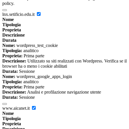
policy.
lnx.setificio.edu.it
Nome
Tipologia
Proprieta
Descrizione
Durata
Nome:
wordpress_test_cookie
Tipologia:
analitico
Proprieta:
Prima parte
Descrizione:
Utilizzato su siti realizzati con Wordpress. Verifica se il
browser ha o meno i cookie abilitati
Durata:
Sessione
Nome:
wordpress_google_apps_login
Tipologia:
analitico
Proprieta:
Prima parte
Descrizione:
Analisi e profilazione navigazione utente
Durata:
Sessione
www.aicanet.it
Nome
Tipologia
Proprieta
Descrizione