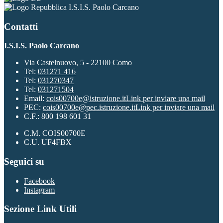
I.S.I.S. Paolo Carcano
Contatti
I.S.I.S. Paolo Carcano
Via Castelnuovo, 5 - 22100 Como
Tel:
031271 416
Tel:
031270347
Tel:
031271504
Email:
cois00700e@istruzione.it
Link per inviare una mail
PEC:
cois00700e@pec.istruzione.it
Link per inviare una mail
C.F.: 800 198 601 31
C.M. COIS00700E
C.U. UF4FBX
Seguici su
Facebook
Instagram
Sezione Link Utili