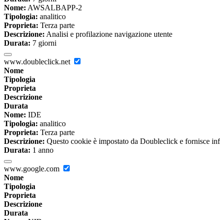
Nome:
AWSALBAPP-2
Tipologia:
analitico
Proprieta:
Terza parte
Descrizione:
Analisi e profilazione navigazione utente
Durata:
7 giorni
www.doubleclick.net
Nome
Tipologia
Proprieta
Descrizione
Durata
Nome:
IDE
Tipologia:
analitico
Proprieta:
Terza parte
Descrizione:
Questo cookie è impostato da Doubleclick e fornisce inform
Durata:
1 anno
www.google.com
Nome
Tipologia
Proprieta
Descrizione
Durata