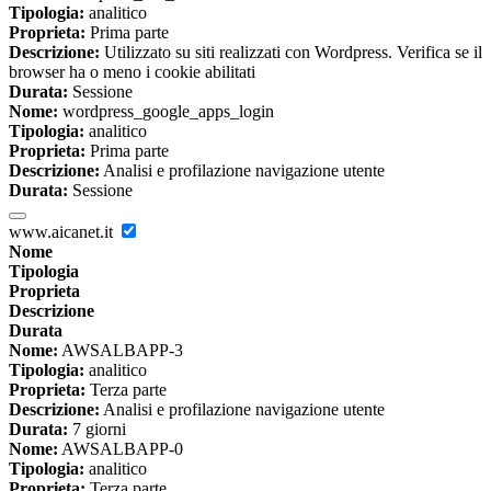
Tipologia:
analitico
Proprieta:
Prima parte
Descrizione:
Utilizzato su siti realizzati con Wordpress. Verifica se il
browser ha o meno i cookie abilitati
Durata:
Sessione
Nome:
wordpress_google_apps_login
Tipologia:
analitico
Proprieta:
Prima parte
Descrizione:
Analisi e profilazione navigazione utente
Durata:
Sessione
www.aicanet.it
Nome
Tipologia
Proprieta
Descrizione
Durata
Nome:
AWSALBAPP-3
Tipologia:
analitico
Proprieta:
Terza parte
Descrizione:
Analisi e profilazione navigazione utente
Durata:
7 giorni
Nome:
AWSALBAPP-0
Tipologia:
analitico
Proprieta:
Terza parte