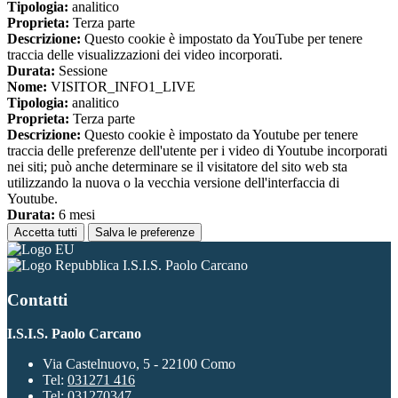
Tipologia:
analitico
Proprieta:
Terza parte
Descrizione:
Questo cookie è impostato da YouTube per tenere
traccia delle visualizzazioni dei video incorporati.
Durata:
Sessione
Nome:
VISITOR_INFO1_LIVE
Tipologia:
analitico
Proprieta:
Terza parte
Descrizione:
Questo cookie è impostato da Youtube per tenere
traccia delle preferenze dell'utente per i video di Youtube incorporati
nei siti; può anche determinare se il visitatore del sito web sta
utilizzando la nuova o la vecchia versione dell'interfaccia di
Youtube.
Durata:
6 mesi
Accetta tutti
Salva le preferenze
I.S.I.S. Paolo Carcano
Contatti
I.S.I.S. Paolo Carcano
Via Castelnuovo, 5 - 22100 Como
Tel:
031271 416
Tel:
031270347