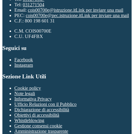
Tel:
031271504
Email:
cois00700e@istruzione.it
Link per inviare una mail
PEC:
cois00700e@pec.istruzione.it
Link per inviare una mail
C.F.: 800 198 601 31
C.M. COIS00700E
C.U. UF4FBX
Seguici su
Facebook
Instagram
Sezione Link Utili
Cookie policy
Note legali
Informativa Privacy
Ufficio Relazioni con il Pubblico
Dichiarazione di accessibilità
Obiettivi di accessibilità
Whistleblowing
Gestione consensi cookie
Amministrazione trasparente