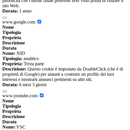
pubblicità che l'utente finale potrebbe aver visto prima di visitare il
sito Web.
Durata:
1 anno
www.google.com
Nome
Tipologia
Proprieta
Descrizione
Durata
Nome:
NID
Tipologia:
analitico
Proprieta:
Terza parte
Descrizione:
Questo cookie è impostato da DoubleClick (che è di
proprietà di Google) per aiutarti a costruire un profilo dei tuoi
interessi e mostrarti annunci pertinenti su altri siti.
Durata:
6 mesi 3 giorni
www.youtube.com
Nome
Tipologia
Proprieta
Descrizione
Durata
Nome:
YSC