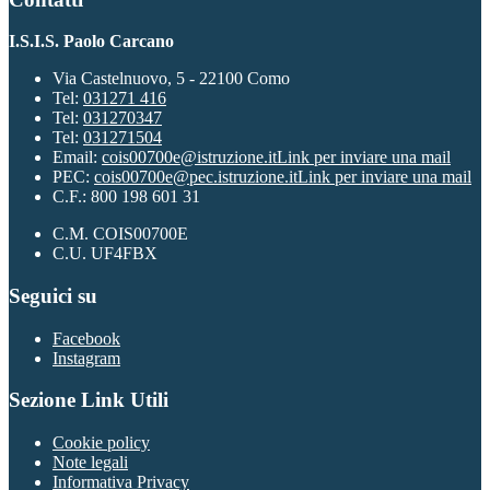
I.S.I.S. Paolo Carcano
Via Castelnuovo, 5 - 22100 Como
Tel:
031271 416
Tel:
031270347
Tel:
031271504
Email:
cois00700e@istruzione.it
Link per inviare una mail
PEC:
cois00700e@pec.istruzione.it
Link per inviare una mail
C.F.: 800 198 601 31
C.M. COIS00700E
C.U. UF4FBX
Seguici su
Facebook
Instagram
Sezione Link Utili
Cookie policy
Note legali
Informativa Privacy