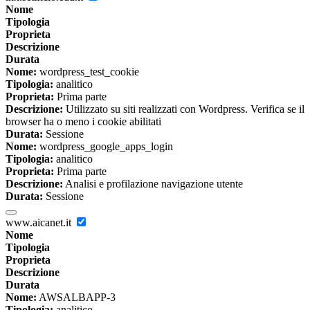
Nome
Tipologia
Proprieta
Descrizione
Durata
Nome:
wordpress_test_cookie
Tipologia:
analitico
Proprieta:
Prima parte
Descrizione:
Utilizzato su siti realizzati con Wordpress. Verifica se il
browser ha o meno i cookie abilitati
Durata:
Sessione
Nome:
wordpress_google_apps_login
Tipologia:
analitico
Proprieta:
Prima parte
Descrizione:
Analisi e profilazione navigazione utente
Durata:
Sessione
www.aicanet.it
Nome
Tipologia
Proprieta
Descrizione
Durata
Nome:
AWSALBAPP-3
Tipologia:
analitico