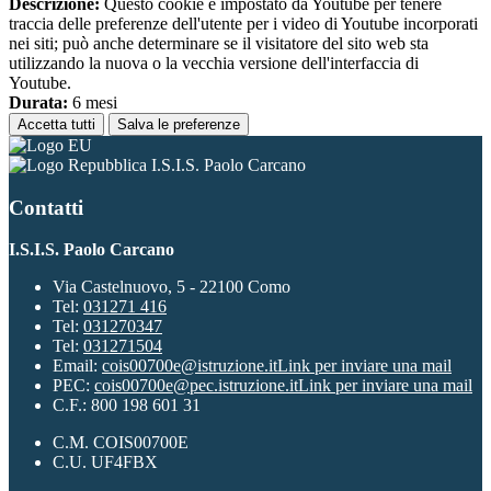
Descrizione:
Questo cookie è impostato da Youtube per tenere
traccia delle preferenze dell'utente per i video di Youtube incorporati
nei siti; può anche determinare se il visitatore del sito web sta
utilizzando la nuova o la vecchia versione dell'interfaccia di
Youtube.
Durata:
6 mesi
Accetta tutti
Salva le preferenze
I.S.I.S. Paolo Carcano
Contatti
I.S.I.S. Paolo Carcano
Via Castelnuovo, 5 - 22100 Como
Tel:
031271 416
Tel:
031270347
Tel:
031271504
Email:
cois00700e@istruzione.it
Link per inviare una mail
PEC:
cois00700e@pec.istruzione.it
Link per inviare una mail
C.F.: 800 198 601 31
C.M. COIS00700E
C.U. UF4FBX