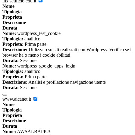
lnx.setificio.edu.it
Nome
Tipologia
Proprieta
Descrizione
Durata
Nome:
wordpress_test_cookie
Tipologia:
analitico
Proprieta:
Prima parte
Descrizione:
Utilizzato su siti realizzati con Wordpress. Verifica se il
browser ha o meno i cookie abilitati
Durata:
Sessione
Nome:
wordpress_google_apps_login
Tipologia:
analitico
Proprieta:
Prima parte
Descrizione:
Analisi e profilazione navigazione utente
Durata:
Sessione
www.aicanet.it
Nome
Tipologia
Proprieta
Descrizione
Durata
Nome:
AWSALBAPP-3