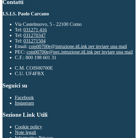
Contatti
I.S.I.S. Paolo Carcano
Via Castelnuovo, 5 - 22100 Como
Tel:
031271 416
Tel:
031270347
Tel:
031271504
Email:
cois00700e@istruzione.it
Link per inviare una mail
PEC:
cois00700e@pec.istruzione.it
Link per inviare una mail
C.F.: 800 198 601 31
C.M. COIS00700E
C.U. UF4FBX
Seguici su
Facebook
Instagram
Sezione Link Utili
Cookie policy
Note legali
Informativa Privacy