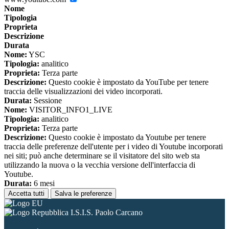
Nome
Tipologia
Proprieta
Descrizione
Durata
Nome:
YSC
Tipologia:
analitico
Proprieta:
Terza parte
Descrizione:
Questo cookie è impostato da YouTube per tenere
traccia delle visualizzazioni dei video incorporati.
Durata:
Sessione
Nome:
VISITOR_INFO1_LIVE
Tipologia:
analitico
Proprieta:
Terza parte
Descrizione:
Questo cookie è impostato da Youtube per tenere
traccia delle preferenze dell'utente per i video di Youtube incorporati
nei siti; può anche determinare se il visitatore del sito web sta
utilizzando la nuova o la vecchia versione dell'interfaccia di
Youtube.
Durata:
6 mesi
Accetta tutti
Salva le preferenze
I.S.I.S. Paolo Carcano