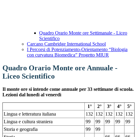
Quadro Orario Monte ore Settimanale - Liceo
Scientifico
Carcano Cambridge International School
I Percorsi di Potenziamento-Orientamento “Biologia
con curvatura Biomedica” Progetto MIUR
Quadro Orario Monte ore Annuale -
Liceo Scientifico
Il monte ore si intende come annuale per 33 settimane di scuola.
Lezioni dal lunedì al venerdì
1°
2°
3°
4°
5°
Lingua e letteratura italiana
132
132
132
132
132
Lingua e cultura straniera
99
99
99
99
99
Storia e geografia
99
99
Storia
66
66
66