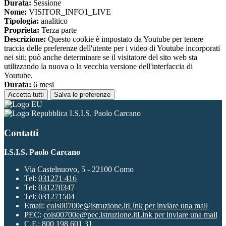
Durata:
Sessione
Nome:
VISITOR_INFO1_LIVE
Tipologia:
analitico
Proprieta:
Terza parte
Descrizione:
Questo cookie è impostato da Youtube per tenere
traccia delle preferenze dell'utente per i video di Youtube incorporati
nei siti; può anche determinare se il visitatore del sito web sta
utilizzando la nuova o la vecchia versione dell'interfaccia di
Youtube.
Durata:
6 mesi
Accetta tutti
Salva le preferenze
I.S.I.S. Paolo Carcano
Contatti
I.S.I.S. Paolo Carcano
Via Castelnuovo, 5 - 22100 Como
Tel:
031271 416
Tel:
031270347
Tel:
031271504
Email:
cois00700e@istruzione.it
Link per inviare una mail
PEC:
cois00700e@pec.istruzione.it
Link per inviare una mail
C.F.: 800 198 601 31