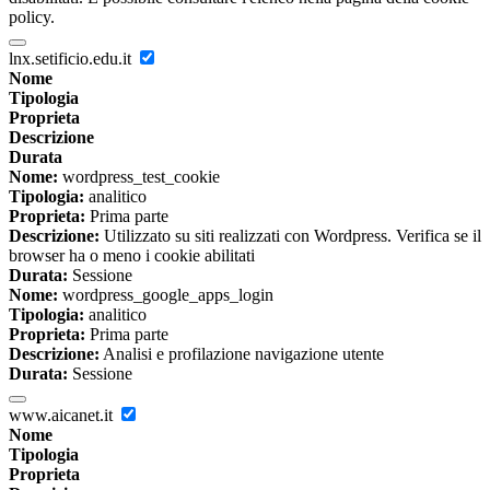
policy.
lnx.setificio.edu.it
Nome
Tipologia
Proprieta
Descrizione
Durata
Nome:
wordpress_test_cookie
Tipologia:
analitico
Proprieta:
Prima parte
Descrizione:
Utilizzato su siti realizzati con Wordpress. Verifica se il
browser ha o meno i cookie abilitati
Durata:
Sessione
Nome:
wordpress_google_apps_login
Tipologia:
analitico
Proprieta:
Prima parte
Descrizione:
Analisi e profilazione navigazione utente
Durata:
Sessione
www.aicanet.it
Nome
Tipologia
Proprieta