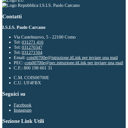
I.S.I.S. Paolo Carcano
Contatti
I.S.I.S. Paolo Carcano
Via Castelnuovo, 5 - 22100 Como
Tel:
031271 416
Tel:
031270347
Tel:
031271504
Email:
cois00700e@istruzione.it
Link per inviare una mail
PEC:
cois00700e@pec.istruzione.it
Link per inviare una mail
C.F.: 800 198 601 31
C.M. COIS00700E
C.U. UF4FBX
Seguici su
Facebook
Instagram
Sezione Link Utili