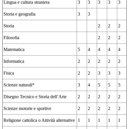
Lingua e cultura straniera
3
3
3
3
3
Storia e geografia
3
3
Storia
2
2
2
Filosofia
2
2
2
Matematica
5
4
4
4
4
Informatica
2
2
2
2
2
Fisica
2
2
3
3
3
Scienze naturali*
3
4
5
5
5
Disegno Tecnico e Storia dell’Arte
2
2
2
2
2
Scienze motorie e sportive
2
2
2
2
2
Religione cattolica o Attività alternative
1
1
1
1
1