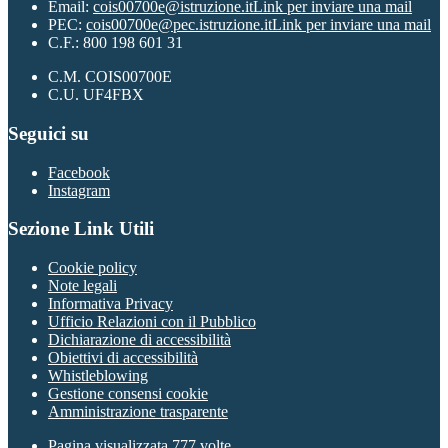
Email:
cois00700e@istruzione.it
Link per inviare una mail
PEC:
cois00700e@pec.istruzione.it
Link per inviare una mail
C.F.: 800 198 601 31
C.M. COIS00700E
C.U. UF4FBX
Seguici su
Facebook
Instagram
Sezione Link Utili
Cookie policy
Note legali
Informativa Privacy
Ufficio Relazioni con il Pubblico
Dichiarazione di accessibilità
Obiettivi di accessibilità
Whistleblowing
Gestione consensi cookie
Amministrazione trasparente
Pagina visualizzata
777
volte