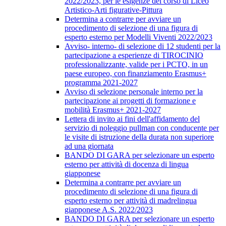
2022/2023, per le esigenze del corso di Liceo
Artistico-Arti figurative-Pittura
Determina a contrarre per avviare un
procedimento di selezione di una figura di
esperto esterno per Modelli Viventi 2022/2023
Avviso- interno- di selezione di 12 studenti per la
partecipazione a esperienze di TIROCINIO
professionalizzante, valide per i PCTO, in un
paese europeo, con finanziamento Erasmus+
programma 2021-2027
Avviso di selezione personale interno per la
partecipazione ai progetti di formazione e
mobilità Erasmus+ 2021-2027
Lettera di invito ai fini dell'affidamento del
servizio di noleggio pullman con conducente per
le visite di istruzione della durata non superiore
ad una giornata
BANDO DI GARA per selezionare un esperto
esterno per attività di docenza di lingua
giapponese
Determina a contrarre per avviare un
procedimento di selezione di una figura di
esperto esterno per attività di madrelingua
giapponese A.S. 2022/2023
BANDO DI GARA per selezionare un esperto