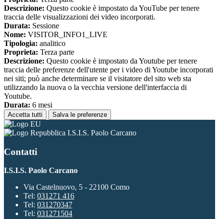
Descrizione:
Questo cookie è impostato da YouTube per tenere
traccia delle visualizzazioni dei video incorporati.
Durata:
Sessione
Nome:
VISITOR_INFO1_LIVE
Tipologia:
analitico
Proprieta:
Terza parte
Descrizione:
Questo cookie è impostato da Youtube per tenere
traccia delle preferenze dell'utente per i video di Youtube incorporati
nei siti; può anche determinare se il visitatore del sito web sta
utilizzando la nuova o la vecchia versione dell'interfaccia di
Youtube.
Durata:
6 mesi
Accetta tutti
Salva le preferenze
I.S.I.S. Paolo Carcano
Contatti
I.S.I.S. Paolo Carcano
Via Castelnuovo, 5 - 22100 Como
Tel:
031271 416
Tel:
031270347
Tel:
031271504