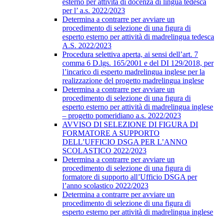
esterno per attività di docenza di lingua tedesca
per l’ a.s. 2022/2023
Determina a contrarre per avviare un
procedimento di selezione di una figura di
esperto esterno per attività di madrelingua tedesca
A.S. 2022/2023
Procedura selettiva aperta, ai sensi dell’art. 7
comma 6 D.lgs. 165/2001 e del DI 129/2018, per
l’incarico di esperto madrelingua inglese per la
realizzazione del progetto madrelingua inglese
Determina a contrarre per avviare un
procedimento di selezione di una figura di
esperto esterno per attività di madrelingua inglese
– progetto pomeridiano a.s. 2022/2023
AVVISO DI SELEZIONE DI FIGURA DI
FORMATORE A SUPPORTO
DELL’UFFICIO DSGA PER L’ANNO
SCOLASTICO 2022/2023
Determina a contrarre per avviare un
procedimento di selezione di una figura di
formatore di supporto all’Ufficio DSGA per
l’anno scolastico 2022/2023
Determina a contrarre per avviare un
procedimento di selezione di una figura di
esperto esterno per attività di madrelingua inglese