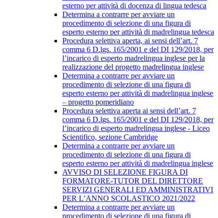
esterno per attività di docenza di lingua tedesca
Determina a contrarre per avviare un
procedimento di selezione di una figura di
esperto esterno per attività di madrelingua tedesca
Procedura selettiva aperta, ai sensi dell’art. 7
comma 6 D.lgs. 165/2001 e del DI 129/2018, per
l’incarico di esperto madrelingua inglese per la
realizzazione del progetto madrelingua inglese
Determina a contrarre per avviare un
procedimento di selezione di una figura di
esperto esterno per attività di madrelingua inglese
– progetto pomeridiano
Procedura selettiva aperta ai sensi dell’art. 7
comma 6 D.lgs. 165/2001 e del DI 129/2018, per
l’incarico di esperto madrelingua inglese - Liceo
Scientifico, sezione Cambridge
Determina a contrarre per avviare un
procedimento di selezione di una figura di
esperto esterno per attività di madrelingua inglese
AVVISO DI SELEZIONE FIGURA DI
FORMATORE-TUTOR DEL DIRETTORE
SERVIZI GENERALI ED AMMINISTRATIVI
PER L’ANNO SCOLASTICO 2021/2022
Determina a contrarre per avviare un
procedimento di selezione di una figura di