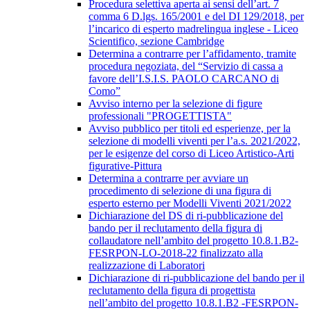
Procedura selettiva aperta ai sensi dell’art. 7
comma 6 D.lgs. 165/2001 e del DI 129/2018, per
l’incarico di esperto madrelingua inglese - Liceo
Scientifico, sezione Cambridge
Determina a contrarre per l’affidamento, tramite
procedura negoziata, del “Servizio di cassa a
favore dell’I.S.I.S. PAOLO CARCANO di
Como”
Avviso interno per la selezione di figure
professionali "PROGETTISTA"
Avviso pubblico per titoli ed esperienze, per la
selezione di modelli viventi per l’a.s. 2021/2022,
per le esigenze del corso di Liceo Artistico-Arti
figurative-Pittura
Determina a contrarre per avviare un
procedimento di selezione di una figura di
esperto esterno per Modelli Viventi 2021/2022
Dichiarazione del DS di ri-pubblicazione del
bando per il reclutamento della figura di
collaudatore nell’ambito del progetto 10.8.1.B2-
FESRPON-LO-2018-22 finalizzato alla
realizzazione di Laboratori
Dichiarazione di ri-pubblicazione del bando per il
reclutamento della figura di progettista
nell’ambito del progetto 10.8.1.B2 -FESRPON-