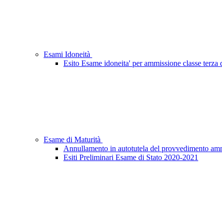
Esami Idoneità
Esito Esame idoneita' per ammissione classe terza d
Esame di Maturità
Annullamento in autotutela del provvedimento ammini
Esiti Preliminari Esame di Stato 2020-2021