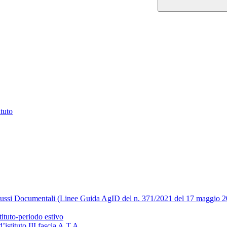
ituto
Flussi Documentali (Linee Guida AgID del n. 371/2021 del 17 maggio 
tituto-periodo estivo
’istituto III fascia A.T.A.