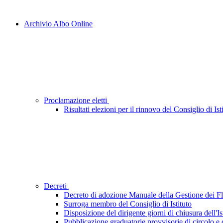
Archivio Albo Online
Proclamazione eletti
Risultati elezioni per il rinnovo del Consiglio di Ist
Decreti
Decreto di adozione Manuale della Gestione dei 
Surroga membro del Consiglio di Istituto
Disposizione del dirigente giorni di chiusura dell'Is
Pubblicazione graduatorie provvisorie di circolo e d