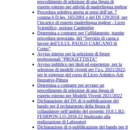
procedimento di selezione di una figura di
esperto esterno per attività di madrelingua inglese
Procedura selettiva aperta ai sensi dell’art. 7
comma 6 D.lgs. 165/2001 e del DI 129/2018, per
l’incarico di esperto madrelingua inglese - Liceo
Scientifico, sezione Cambridge
Determina a contrarre per l’affidamento, tramite
procedura negoziata, del “Servizio di cassa a
favore dell’I.S.I.S. PAOLO CARCANO di
Como”
Avviso interno per la selezione di figure
professionali "PROGETTISTA"
Avviso pubblico per titoli ed esperienze, per la
selezione di modelli viventi per l’a.s. 2021/2022,
per le esigenze del corso di Liceo Artistico-Arti
figurative-Pittura
Determina a contrarre per avviare un
procedimento di selezione di una figura di
esperto esterno per Modelli Viventi 2021/2022
Dichiarazione del DS di ri-pubblicazione del
bando per il reclutamento della figura di
collaudatore nell’ambito del progetto 10.8.1.B2-
FESRPON-LO-2018-22 finalizzato alla
realizzazione di Laboratori
Dichiarazione di ri-pubblicazione del bando per il