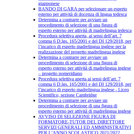
giapponese
BANDO DI GARA per selezionare un esperto
esterno per attività di docenza di lingua tedesca
Determina a contrarre per avviare un
procedimento di selezione di una figura di
esperto esterno per attività di madrelingua tedesca
Procedura selettiva aperta, ai sensi dell’art. 7
comma 6 D.lgs. 165/2001 e del DI 129/2018, per
l’incarico di esperto madrelingua inglese per la
realizzazione del progetto madrelingua inglese
Determina a contrarre per avviare un
procedimento di selezione di una figura di
esperto esterno per attività di madrelingua inglese
– progetto pomeridiano
Procedura selettiva aperta ai sensi dell’art. 7
comma 6 D.lgs. 165/2001 e del DI 129/2018, per
l’incarico di esperto madrelingua inglese - Liceo
Scientifico, sezione Cambridge
Determina a contrarre per avviare un
procedimento di selezione di una figura di
esperto esterno per attività di madrelingua inglese
AVVISO DI SELEZIONE FIGURA DI
FORMATORE-TUTOR DEL DIRETTORE
SERVIZI GENERALI ED AMMINISTRATIVI
PER L’ANNO SCOLASTICO 2021/2022