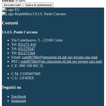
Durata:
6 mesi
Accetta tutti
Salva le preferenze
I.S.I.S. Paolo Carcano
Contatti
I.S.I.S. Paolo Carcano
Via Castelnuovo, 5 - 22100 Como
Tel:
031271 416
Tel:
031270347
Tel:
031271504
Email:
cois00700e@istruzione.it
Link per inviare una mail
PEC:
cois00700e@pec.istruzione.it
Link per inviare una mail
C.F.: 800 198 601 31
C.M. COIS00700E
C.U. UF4FBX
Seguici su
Facebook
Instagram