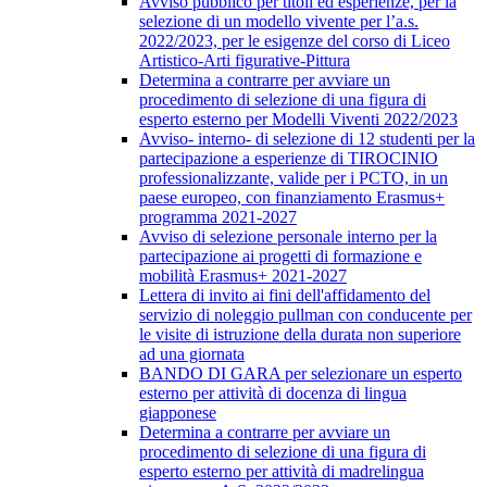
Avviso pubblico per titoli ed esperienze, per la
selezione di un modello vivente per l’a.s.
2022/2023, per le esigenze del corso di Liceo
Artistico-Arti figurative-Pittura
Determina a contrarre per avviare un
procedimento di selezione di una figura di
esperto esterno per Modelli Viventi 2022/2023
Avviso- interno- di selezione di 12 studenti per la
partecipazione a esperienze di TIROCINIO
professionalizzante, valide per i PCTO, in un
paese europeo, con finanziamento Erasmus+
programma 2021-2027
Avviso di selezione personale interno per la
partecipazione ai progetti di formazione e
mobilità Erasmus+ 2021-2027
Lettera di invito ai fini dell'affidamento del
servizio di noleggio pullman con conducente per
le visite di istruzione della durata non superiore
ad una giornata
BANDO DI GARA per selezionare un esperto
esterno per attività di docenza di lingua
giapponese
Determina a contrarre per avviare un
procedimento di selezione di una figura di
esperto esterno per attività di madrelingua