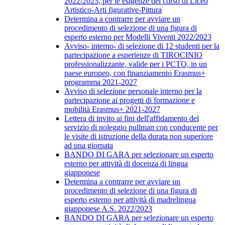
2022/2023, per le esigenze del corso di Liceo
Artistico-Arti figurative-Pittura
Determina a contrarre per avviare un
procedimento di selezione di una figura di
esperto esterno per Modelli Viventi 2022/2023
Avviso- interno- di selezione di 12 studenti per la
partecipazione a esperienze di TIROCINIO
professionalizzante, valide per i PCTO, in un
paese europeo, con finanziamento Erasmus+
programma 2021-2027
Avviso di selezione personale interno per la
partecipazione ai progetti di formazione e
mobilità Erasmus+ 2021-2027
Lettera di invito ai fini dell'affidamento del
servizio di noleggio pullman con conducente per
le visite di istruzione della durata non superiore
ad una giornata
BANDO DI GARA per selezionare un esperto
esterno per attività di docenza di lingua
giapponese
Determina a contrarre per avviare un
procedimento di selezione di una figura di
esperto esterno per attività di madrelingua
giapponese A.S. 2022/2023
BANDO DI GARA per selezionare un esperto