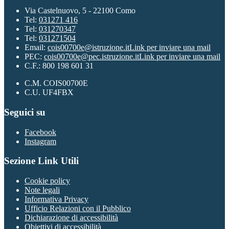
Via Castelnuovo, 5 - 22100 Como
Tel:
031271 416
Tel:
031270347
Tel:
031271504
Email:
cois00700e@istruzione.it
Link per inviare una mail
PEC:
cois00700e@pec.istruzione.it
Link per inviare una mail
C.F.: 800 198 601 31
C.M. COIS00700E
C.U. UF4FBX
Seguici su
Facebook
Instagram
Sezione Link Utili
Cookie policy
Note legali
Informativa Privacy
Ufficio Relazioni con il Pubblico
Dichiarazione di accessibilità
Obiettivi di accessibilità