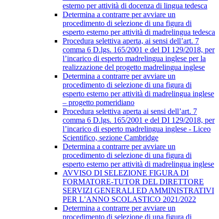
esterno per attività di docenza di lingua tedesca
Determina a contrarre per avviare un
procedimento di selezione di una figura di
esperto esterno per attività di madrelingua tedesca
Procedura selettiva aperta, ai sensi dell’art. 7
comma 6 D.lgs. 165/2001 e del DI 129/2018, per
l’incarico di esperto madrelingua inglese per la
realizzazione del progetto madrelingua inglese
Determina a contrarre per avviare un
procedimento di selezione di una figura di
esperto esterno per attività di madrelingua inglese
– progetto pomeridiano
Procedura selettiva aperta ai sensi dell’art. 7
comma 6 D.lgs. 165/2001 e del DI 129/2018, per
l’incarico di esperto madrelingua inglese - Liceo
Scientifico, sezione Cambridge
Determina a contrarre per avviare un
procedimento di selezione di una figura di
esperto esterno per attività di madrelingua inglese
AVVISO DI SELEZIONE FIGURA DI
FORMATORE-TUTOR DEL DIRETTORE
SERVIZI GENERALI ED AMMINISTRATIVI
PER L’ANNO SCOLASTICO 2021/2022
Determina a contrarre per avviare un
procedimento di selezione di una figura di