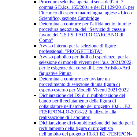
Procedura selettiva aperta ai sensi dell’art. 7
comma 6 D.lgs. 165/2001 e del DI 129/2018, per
l’incarico di esperto madrelingua inglese - Liceo
Scientifico, sezione Cambridge
Determina a contrarre per l’affidamento, tramite
procedura negoziata, del “Servizio di cassa a
favore dell’I.S.I.S. PAOLO CARCANO di
Como”
Avviso interno per la selezione di figure
professionali "PROGETTISTA"
Avviso pubblico per titoli ed esperienze, per la
selezione di modelli viventi per l’a.s. 2021/2022,
per le esigenze del corso di Liceo Artistico-Arti
figurative-Pittura
Determina a contrarre per avviare un
procedimento di selezione di una figura di
esperto esterno per Modelli Viventi 2021/2022
Dichiarazione del DS di ri-pubblicazione del
bando per il reclutamento della figura di
collaudatore nell’ambito del progetto 10.8.1.B2-
FESRPON-LO-2018-22 finalizzato alla
realizzazione di Laboratori
Dichiarazione di ri-pubblicazione del bando per il
reclutamento della figura di progettista
nell’ambito del progetto 10.8.1.B2 -FESRPON-