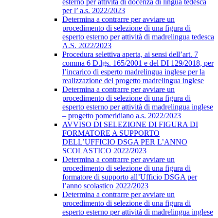
esterno per attività di docenza di lingua tedesca
per l’ a.s. 2022/2023
Determina a contrarre per avviare un
procedimento di selezione di una figura di
esperto esterno per attività di madrelingua tedesca
A.S. 2022/2023
Procedura selettiva aperta, ai sensi dell’art. 7
comma 6 D.lgs. 165/2001 e del DI 129/2018, per
l’incarico di esperto madrelingua inglese per la
realizzazione del progetto madrelingua inglese
Determina a contrarre per avviare un
procedimento di selezione di una figura di
esperto esterno per attività di madrelingua inglese
– progetto pomeridiano a.s. 2022/2023
AVVISO DI SELEZIONE DI FIGURA DI
FORMATORE A SUPPORTO
DELL’UFFICIO DSGA PER L’ANNO
SCOLASTICO 2022/2023
Determina a contrarre per avviare un
procedimento di selezione di una figura di
formatore di supporto all’Ufficio DSGA per
l’anno scolastico 2022/2023
Determina a contrarre per avviare un
procedimento di selezione di una figura di
esperto esterno per attività di madrelingua inglese