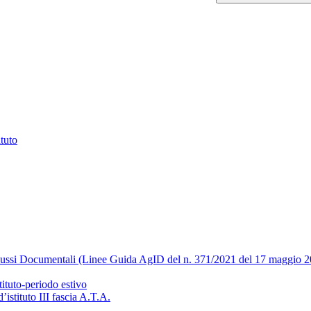
ituto
Flussi Documentali (Linee Guida AgID del n. 371/2021 del 17 maggio 
tituto-periodo estivo
’istituto III fascia A.T.A.