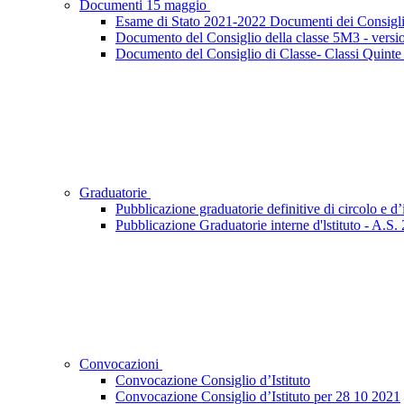
Documenti 15 maggio
Esame di Stato 2021-2022 Documenti dei Consigli
Documento del Consiglio della classe 5M3 - versi
Documento del Consiglio di Classe- Classi Quinte
Graduatorie
Pubblicazione graduatorie definitive di circolo e d
Pubblicazione Graduatorie interne d'lstituto - A.S
Convocazioni
Convocazione Consiglio d’Istituto
Convocazione Consiglio d’Istituto per 28 10 2021