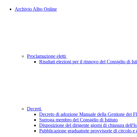
Archivio Albo Online
Proclamazione eletti
Risultati elezioni per il rinnovo del Consiglio di Ist
Decreti
Decreto di adozione Manuale della Gestione dei 
Surroga membro del Consiglio di Istituto
Disposizione del dirigente giorni di chiusura dell'Is
Pubblicazione graduatorie provvisorie di circolo e d