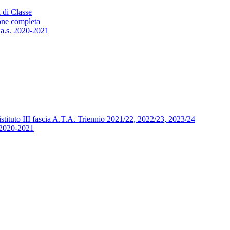
 di Classe
one completa
 a.s. 2020-2021
’istituto III fascia A.T.A. Triennio 2021/22, 2022/23, 2023/24
. 2020-2021