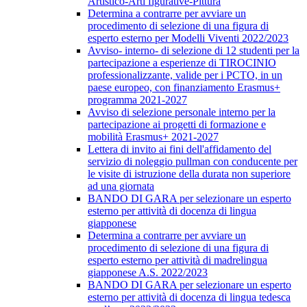
Artistico-Arti figurative-Pittura
Determina a contrarre per avviare un
procedimento di selezione di una figura di
esperto esterno per Modelli Viventi 2022/2023
Avviso- interno- di selezione di 12 studenti per la
partecipazione a esperienze di TIROCINIO
professionalizzante, valide per i PCTO, in un
paese europeo, con finanziamento Erasmus+
programma 2021-2027
Avviso di selezione personale interno per la
partecipazione ai progetti di formazione e
mobilità Erasmus+ 2021-2027
Lettera di invito ai fini dell'affidamento del
servizio di noleggio pullman con conducente per
le visite di istruzione della durata non superiore
ad una giornata
BANDO DI GARA per selezionare un esperto
esterno per attività di docenza di lingua
giapponese
Determina a contrarre per avviare un
procedimento di selezione di una figura di
esperto esterno per attività di madrelingua
giapponese A.S. 2022/2023
BANDO DI GARA per selezionare un esperto
esterno per attività di docenza di lingua tedesca