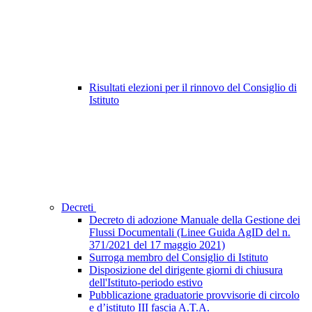
Risultati elezioni per il rinnovo del Consiglio di
Istituto
Decreti
Decreto di adozione Manuale della Gestione dei
Flussi Documentali (Linee Guida AgID del n.
371/2021 del 17 maggio 2021)
Surroga membro del Consiglio di Istituto
Disposizione del dirigente giorni di chiusura
dell'Istituto-periodo estivo
Pubblicazione graduatorie provvisorie di circolo
e d’istituto III fascia A.T.A.