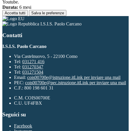
Youtube.
Durata:
6 mesi
Accetta tutti
Salva le preferenze
I.S.I.S. Paolo Carcano
Contatti
I.S.I.S. Paolo Carcano
Via Castelnuovo, 5 - 22100 Como
Tel:
031271 416
Tel:
031270347
Tel:
031271504
Email:
cois00700e@istruzione.it
Link per inviare una mail
PEC:
cois00700e@pec.istruzione.it
Link per inviare una mail
C.F.: 800 198 601 31
C.M. COIS00700E
C.U. UF4FBX
Seguici su
Facebook