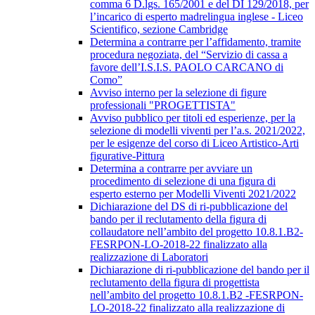
comma 6 D.lgs. 165/2001 e del DI 129/2018, per
l’incarico di esperto madrelingua inglese - Liceo
Scientifico, sezione Cambridge
Determina a contrarre per l’affidamento, tramite
procedura negoziata, del “Servizio di cassa a
favore dell’I.S.I.S. PAOLO CARCANO di
Como”
Avviso interno per la selezione di figure
professionali "PROGETTISTA"
Avviso pubblico per titoli ed esperienze, per la
selezione di modelli viventi per l’a.s. 2021/2022,
per le esigenze del corso di Liceo Artistico-Arti
figurative-Pittura
Determina a contrarre per avviare un
procedimento di selezione di una figura di
esperto esterno per Modelli Viventi 2021/2022
Dichiarazione del DS di ri-pubblicazione del
bando per il reclutamento della figura di
collaudatore nell’ambito del progetto 10.8.1.B2-
FESRPON-LO-2018-22 finalizzato alla
realizzazione di Laboratori
Dichiarazione di ri-pubblicazione del bando per il
reclutamento della figura di progettista
nell’ambito del progetto 10.8.1.B2 -FESRPON-
LO-2018-22 finalizzato alla realizzazione di