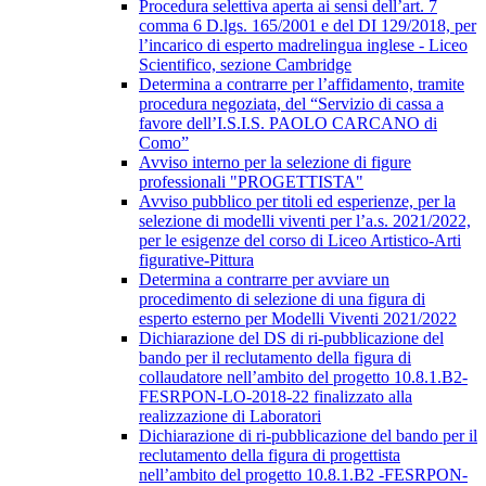
Procedura selettiva aperta ai sensi dell’art. 7
comma 6 D.lgs. 165/2001 e del DI 129/2018, per
l’incarico di esperto madrelingua inglese - Liceo
Scientifico, sezione Cambridge
Determina a contrarre per l’affidamento, tramite
procedura negoziata, del “Servizio di cassa a
favore dell’I.S.I.S. PAOLO CARCANO di
Como”
Avviso interno per la selezione di figure
professionali "PROGETTISTA"
Avviso pubblico per titoli ed esperienze, per la
selezione di modelli viventi per l’a.s. 2021/2022,
per le esigenze del corso di Liceo Artistico-Arti
figurative-Pittura
Determina a contrarre per avviare un
procedimento di selezione di una figura di
esperto esterno per Modelli Viventi 2021/2022
Dichiarazione del DS di ri-pubblicazione del
bando per il reclutamento della figura di
collaudatore nell’ambito del progetto 10.8.1.B2-
FESRPON-LO-2018-22 finalizzato alla
realizzazione di Laboratori
Dichiarazione di ri-pubblicazione del bando per il
reclutamento della figura di progettista
nell’ambito del progetto 10.8.1.B2 -FESRPON-