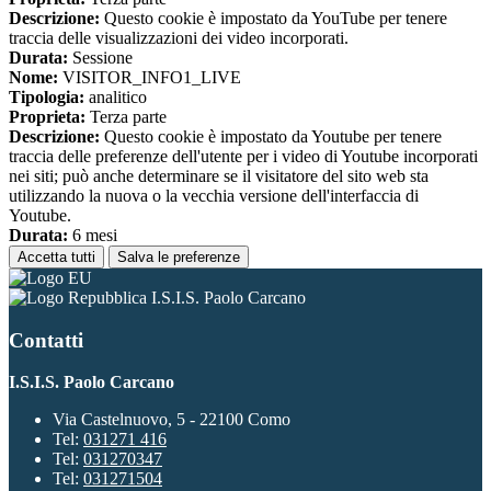
Descrizione:
Questo cookie è impostato da YouTube per tenere
traccia delle visualizzazioni dei video incorporati.
Durata:
Sessione
Nome:
VISITOR_INFO1_LIVE
Tipologia:
analitico
Proprieta:
Terza parte
Descrizione:
Questo cookie è impostato da Youtube per tenere
traccia delle preferenze dell'utente per i video di Youtube incorporati
nei siti; può anche determinare se il visitatore del sito web sta
utilizzando la nuova o la vecchia versione dell'interfaccia di
Youtube.
Durata:
6 mesi
Accetta tutti
Salva le preferenze
I.S.I.S. Paolo Carcano
Contatti
I.S.I.S. Paolo Carcano
Via Castelnuovo, 5 - 22100 Como
Tel:
031271 416
Tel:
031270347
Tel:
031271504