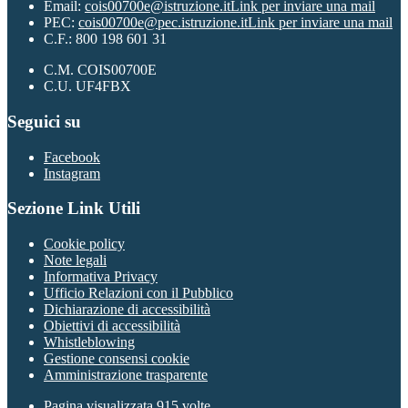
Email:
cois00700e@istruzione.it
Link per inviare una mail
PEC:
cois00700e@pec.istruzione.it
Link per inviare una mail
C.F.: 800 198 601 31
C.M. COIS00700E
C.U. UF4FBX
Seguici su
Facebook
Instagram
Sezione Link Utili
Cookie policy
Note legali
Informativa Privacy
Ufficio Relazioni con il Pubblico
Dichiarazione di accessibilità
Obiettivi di accessibilità
Whistleblowing
Gestione consensi cookie
Amministrazione trasparente
Pagina visualizzata
915
volte