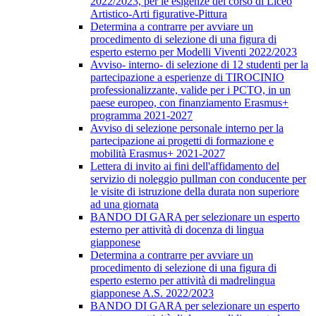
2022/2023, per le esigenze del corso di Liceo
Artistico-Arti figurative-Pittura
Determina a contrarre per avviare un
procedimento di selezione di una figura di
esperto esterno per Modelli Viventi 2022/2023
Avviso- interno- di selezione di 12 studenti per la
partecipazione a esperienze di TIROCINIO
professionalizzante, valide per i PCTO, in un
paese europeo, con finanziamento Erasmus+
programma 2021-2027
Avviso di selezione personale interno per la
partecipazione ai progetti di formazione e
mobilità Erasmus+ 2021-2027
Lettera di invito ai fini dell'affidamento del
servizio di noleggio pullman con conducente per
le visite di istruzione della durata non superiore
ad una giornata
BANDO DI GARA per selezionare un esperto
esterno per attività di docenza di lingua
giapponese
Determina a contrarre per avviare un
procedimento di selezione di una figura di
esperto esterno per attività di madrelingua
giapponese A.S. 2022/2023
BANDO DI GARA per selezionare un esperto