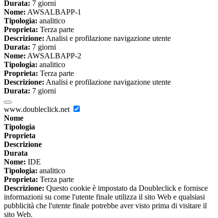
Durata:
7 giorni
Nome:
AWSALBAPP-1
Tipologia:
analitico
Proprieta:
Terza parte
Descrizione:
Analisi e profilazione navigazione utente
Durata:
7 giorni
Nome:
AWSALBAPP-2
Tipologia:
analitico
Proprieta:
Terza parte
Descrizione:
Analisi e profilazione navigazione utente
Durata:
7 giorni
www.doubleclick.net
Nome
Tipologia
Proprieta
Descrizione
Durata
Nome:
IDE
Tipologia:
analitico
Proprieta:
Terza parte
Descrizione:
Questo cookie è impostato da Doubleclick e fornisce
informazioni su come l'utente finale utilizza il sito Web e qualsiasi
pubblicità che l'utente finale potrebbe aver visto prima di visitare il
sito Web.