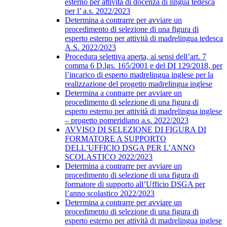
esterno per attività di docenza di lingua tedesca
per l’ a.s. 2022/2023
Determina a contrarre per avviare un
procedimento di selezione di una figura di
esperto esterno per attività di madrelingua tedesca
A.S. 2022/2023
Procedura selettiva aperta, ai sensi dell’art. 7
comma 6 D.lgs. 165/2001 e del DI 129/2018, per
l’incarico di esperto madrelingua inglese per la
realizzazione del progetto madrelingua inglese
Determina a contrarre per avviare un
procedimento di selezione di una figura di
esperto esterno per attività di madrelingua inglese
– progetto pomeridiano a.s. 2022/2023
AVVISO DI SELEZIONE DI FIGURA DI
FORMATORE A SUPPORTO
DELL’UFFICIO DSGA PER L’ANNO
SCOLASTICO 2022/2023
Determina a contrarre per avviare un
procedimento di selezione di una figura di
formatore di supporto all’Ufficio DSGA per
l’anno scolastico 2022/2023
Determina a contrarre per avviare un
procedimento di selezione di una figura di
esperto esterno per attività di madrelingua inglese