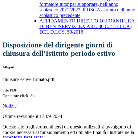
formatore-tutor per supportare, nell’anno
scolastico 2021/2022, il DSGA assunto nell’anno
scolastico precedente
AFFIDAMENTO DIRETTO DI FORNITURA
DI BENI/SERVIZI EX ART. 36 C.2 LETT.A)
DEL D.LGS. 50/2016
Disposizione del dirigente giorni di
chiusura dell'Istituto-periodo estivo
Allegati
chiusure-estive-firmato.pdf
File PDF
Contatore click: 84
Notizie
Ultima revisione il 17-09-2024
Questo sito o gli strumenti terzi da questo utilizzati si avvalgono di
cookie necessari al funzionamento ed utili alle finalità illustrate nella
COOKIE POLICY
.