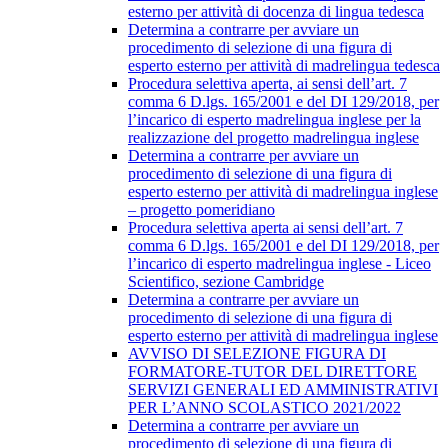
esterno per attività di docenza di lingua tedesca
Determina a contrarre per avviare un
procedimento di selezione di una figura di
esperto esterno per attività di madrelingua tedesca
Procedura selettiva aperta, ai sensi dell’art. 7
comma 6 D.lgs. 165/2001 e del DI 129/2018, per
l’incarico di esperto madrelingua inglese per la
realizzazione del progetto madrelingua inglese
Determina a contrarre per avviare un
procedimento di selezione di una figura di
esperto esterno per attività di madrelingua inglese
– progetto pomeridiano
Procedura selettiva aperta ai sensi dell’art. 7
comma 6 D.lgs. 165/2001 e del DI 129/2018, per
l’incarico di esperto madrelingua inglese - Liceo
Scientifico, sezione Cambridge
Determina a contrarre per avviare un
procedimento di selezione di una figura di
esperto esterno per attività di madrelingua inglese
AVVISO DI SELEZIONE FIGURA DI
FORMATORE-TUTOR DEL DIRETTORE
SERVIZI GENERALI ED AMMINISTRATIVI
PER L’ANNO SCOLASTICO 2021/2022
Determina a contrarre per avviare un
procedimento di selezione di una figura di