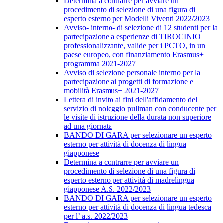
Determina a contrarre per avviare un
procedimento di selezione di una figura di
esperto esterno per Modelli Viventi 2022/2023
Avviso- interno- di selezione di 12 studenti per la
partecipazione a esperienze di TIROCINIO
professionalizzante, valide per i PCTO, in un
paese europeo, con finanziamento Erasmus+
programma 2021-2027
Avviso di selezione personale interno per la
partecipazione ai progetti di formazione e
mobilità Erasmus+ 2021-2027
Lettera di invito ai fini dell'affidamento del
servizio di noleggio pullman con conducente per
le visite di istruzione della durata non superiore
ad una giornata
BANDO DI GARA per selezionare un esperto
esterno per attività di docenza di lingua
giapponese
Determina a contrarre per avviare un
procedimento di selezione di una figura di
esperto esterno per attività di madrelingua
giapponese A.S. 2022/2023
BANDO DI GARA per selezionare un esperto
esterno per attività di docenza di lingua tedesca
per l’ a.s. 2022/2023