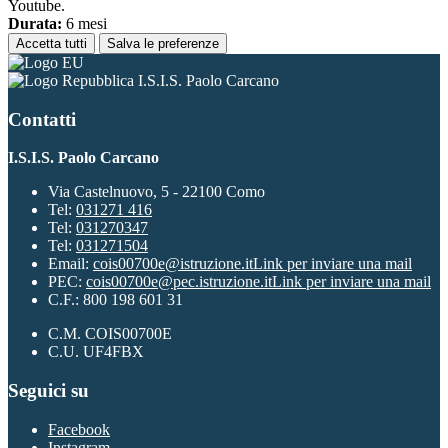
Youtube.
Durata:
6 mesi
Accetta tutti
Salva le preferenze
I.S.I.S. Paolo Carcano
Contatti
I.S.I.S. Paolo Carcano
Via Castelnuovo, 5 - 22100 Como
Tel:
031271 416
Tel:
031270347
Tel:
031271504
Email:
cois00700e@istruzione.it
Link per inviare una mail
PEC:
cois00700e@pec.istruzione.it
Link per inviare una mail
C.F.: 800 198 601 31
C.M. COIS00700E
C.U. UF4FBX
Seguici su
Facebook
Instagram