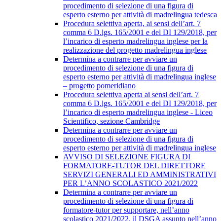
procedimento di selezione di una figura di
esperto esterno per attività di madrelingua tedesca
Procedura selettiva aperta, ai sensi dell’art. 7
comma 6 D.lgs. 165/2001 e del DI 129/2018, per
l’incarico di esperto madrelingua inglese per la
realizzazione del progetto madrelingua inglese
Determina a contrarre per avviare un
procedimento di selezione di una figura di
esperto esterno per attività di madrelingua inglese
– progetto pomeridiano
Procedura selettiva aperta ai sensi dell’art. 7
comma 6 D.lgs. 165/2001 e del DI 129/2018, per
l’incarico di esperto madrelingua inglese - Liceo
Scientifico, sezione Cambridge
Determina a contrarre per avviare un
procedimento di selezione di una figura di
esperto esterno per attività di madrelingua inglese
AVVISO DI SELEZIONE FIGURA DI
FORMATORE-TUTOR DEL DIRETTORE
SERVIZI GENERALI ED AMMINISTRATIVI
PER L’ANNO SCOLASTICO 2021/2022
Determina a contrarre per avviare un
procedimento di selezione di una figura di
formatore-tutor per supportare, nell’anno
scolastico 2021/2022, il DSGA assunto nell’anno