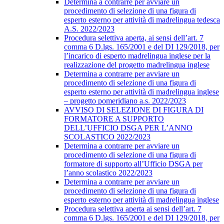
Determina a contrarre per avviare un
procedimento di selezione di una figura di
esperto esterno per attività di madrelingua tedesca
A.S. 2022/2023
Procedura selettiva aperta, ai sensi dell’art. 7
comma 6 D.lgs. 165/2001 e del DI 129/2018, per
l’incarico di esperto madrelingua inglese per la
realizzazione del progetto madrelingua inglese
Determina a contrarre per avviare un
procedimento di selezione di una figura di
esperto esterno per attività di madrelingua inglese
– progetto pomeridiano a.s. 2022/2023
AVVISO DI SELEZIONE DI FIGURA DI
FORMATORE A SUPPORTO
DELL’UFFICIO DSGA PER L’ANNO
SCOLASTICO 2022/2023
Determina a contrarre per avviare un
procedimento di selezione di una figura di
formatore di supporto all’Ufficio DSGA per
l’anno scolastico 2022/2023
Determina a contrarre per avviare un
procedimento di selezione di una figura di
esperto esterno per attività di madrelingua inglese
Procedura selettiva aperta ai sensi dell’art. 7
comma 6 D.lgs. 165/2001 e del DI 129/2018, per