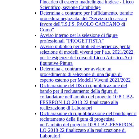
l’incarico di esperto madrelingua inglese - Liceo
Scientifico, sezione Cambridge
Determina a contrarre per l’affidamento, tramite
procedura negoziata, del “Servizio di cassa a
favore dell’I.S.I.S. PAOLO CARCANO di
Como”
Avviso interno per la selezione di figure
professionali "PROGETTISTA"
Avviso pubblico per titoli ed esperienze, per la
selezione di modelli viventi per l’a.s. 2021/2022,
per le esigenze del corso di Liceo Artistico-Arti
figurative-Pittura
Determina a contrarre per avviare un
procedimento di selezione di una figura di
esperto esterno per Modelli Viventi 2021/2022
Dichiarazione del DS di ri-pubblicazione del
bando per il reclutamento della figura di
collaudatore nell’ambito del progetto 10.8.1.B2-
FESRPON-LO-2018-22 finalizzato alla
realizzazione di Laboratori
Dichiarazione di ri-pubblicazione del bando per il
reclutamento della figura di progettista
nell’ambito del progetto 10.8.1.B2 -FESRPON-
LO-2018-22 finalizzato alla realizzazione di
Laboratori