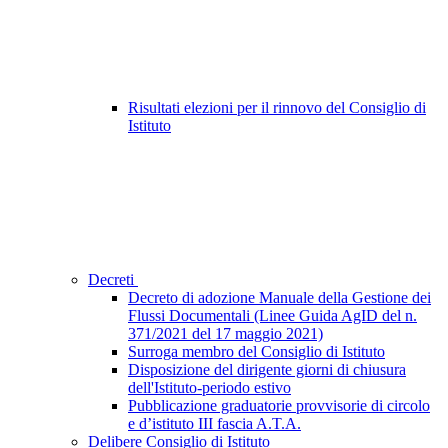
Risultati elezioni per il rinnovo del Consiglio di
Istituto
Decreti
Decreto di adozione Manuale della Gestione dei
Flussi Documentali (Linee Guida AgID del n.
371/2021 del 17 maggio 2021)
Surroga membro del Consiglio di Istituto
Disposizione del dirigente giorni di chiusura
dell'Istituto-periodo estivo
Pubblicazione graduatorie provvisorie di circolo
e d’istituto III fascia A.T.A.
Delibere Consiglio di Istituto