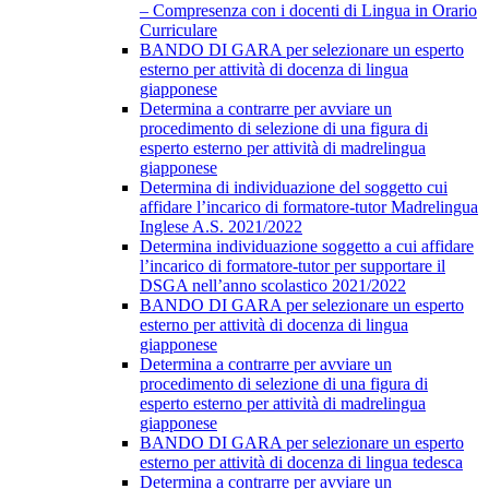
– Compresenza con i docenti di Lingua in Orario
Curriculare
BANDO DI GARA per selezionare un esperto
esterno per attività di docenza di lingua
giapponese
Determina a contrarre per avviare un
procedimento di selezione di una figura di
esperto esterno per attività di madrelingua
giapponese
Determina di individuazione del soggetto cui
affidare l’incarico di formatore-tutor Madrelingua
Inglese A.S. 2021/2022
Determina individuazione soggetto a cui affidare
l’incarico di formatore-tutor per supportare il
DSGA nell’anno scolastico 2021/2022
BANDO DI GARA per selezionare un esperto
esterno per attività di docenza di lingua
giapponese
Determina a contrarre per avviare un
procedimento di selezione di una figura di
esperto esterno per attività di madrelingua
giapponese
BANDO DI GARA per selezionare un esperto
esterno per attività di docenza di lingua tedesca
Determina a contrarre per avviare un