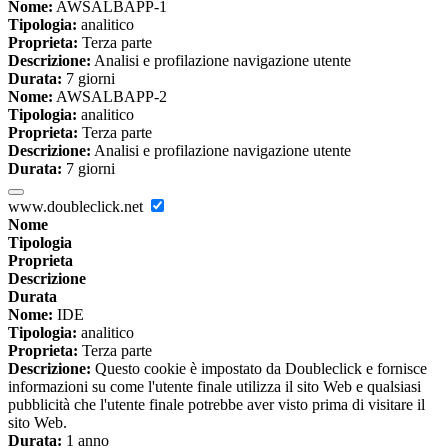
Nome:
AWSALBAPP-1
Tipologia:
analitico
Proprieta:
Terza parte
Descrizione:
Analisi e profilazione navigazione utente
Durata:
7 giorni
Nome:
AWSALBAPP-2
Tipologia:
analitico
Proprieta:
Terza parte
Descrizione:
Analisi e profilazione navigazione utente
Durata:
7 giorni
www.doubleclick.net
Nome
Tipologia
Proprieta
Descrizione
Durata
Nome:
IDE
Tipologia:
analitico
Proprieta:
Terza parte
Descrizione:
Questo cookie è impostato da Doubleclick e fornisce
informazioni su come l'utente finale utilizza il sito Web e qualsiasi
pubblicità che l'utente finale potrebbe aver visto prima di visitare il
sito Web.
Durata:
1 anno