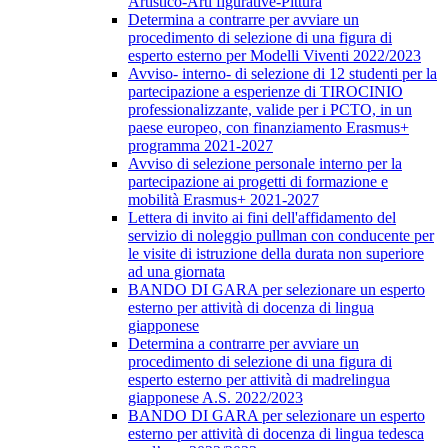
Artistico-Arti figurative-Pittura
Determina a contrarre per avviare un
procedimento di selezione di una figura di
esperto esterno per Modelli Viventi 2022/2023
Avviso- interno- di selezione di 12 studenti per la
partecipazione a esperienze di TIROCINIO
professionalizzante, valide per i PCTO, in un
paese europeo, con finanziamento Erasmus+
programma 2021-2027
Avviso di selezione personale interno per la
partecipazione ai progetti di formazione e
mobilità Erasmus+ 2021-2027
Lettera di invito ai fini dell'affidamento del
servizio di noleggio pullman con conducente per
le visite di istruzione della durata non superiore
ad una giornata
BANDO DI GARA per selezionare un esperto
esterno per attività di docenza di lingua
giapponese
Determina a contrarre per avviare un
procedimento di selezione di una figura di
esperto esterno per attività di madrelingua
giapponese A.S. 2022/2023
BANDO DI GARA per selezionare un esperto
esterno per attività di docenza di lingua tedesca