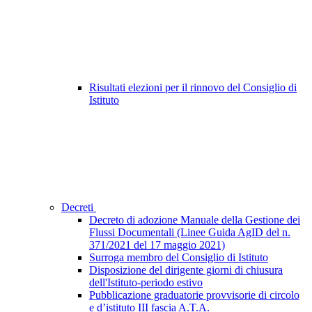
Risultati elezioni per il rinnovo del Consiglio di
Istituto
Decreti
Decreto di adozione Manuale della Gestione dei
Flussi Documentali (Linee Guida AgID del n.
371/2021 del 17 maggio 2021)
Surroga membro del Consiglio di Istituto
Disposizione del dirigente giorni di chiusura
dell'Istituto-periodo estivo
Pubblicazione graduatorie provvisorie di circolo
e d’istituto III fascia A.T.A.