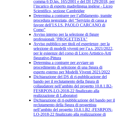
comma 6 D.lgs. 165/2001 e del DI 129/2018, per
l’incarico di esperto madrelingua inglese - Liceo
Scientifico, sezione Cambridge
Determina a contrarre per l’affidamento, tramite
procedura negoziata, del “Servizio di cassa a
favore dell’I.S.I.S. PAOLO CARCANO di
Como”
Avviso interno per la selezione di figure
professionali "PROGETTISTA"
Avviso pubblico per titoli ed esperienze, per la
selezione di modelli viventi per l’a.s. 2021/2022,
per le esigenze del corso di Liceo Artistico-Arti
figurative-Pittura
Determina a contrarre per avviare un
procedimento di selezione di una figura di
esperto esterno per Modelli Viventi 2021/2022
Dichiarazione del DS di ri-pubblicazione del
bando per il reclutamento della figura di
collaudatore nell’ambito del progetto 10.8.1.B2-
FESRPON-LO-2018-22 finalizzato alla
realizzazione di Laboratori
Dichiarazione di ri-pubblicazione del bando per il
reclutamento della figura di progettista
nell’ambito del progetto 10.8.1.B2 -FESRPON-
LO-2018-22 finalizzato alla realizzazione di