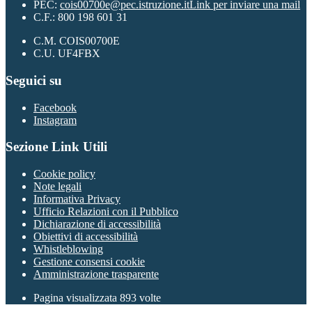
PEC:
cois00700e@pec.istruzione.it
Link per inviare una mail
C.F.: 800 198 601 31
C.M. COIS00700E
C.U. UF4FBX
Seguici su
Facebook
Instagram
Sezione Link Utili
Cookie policy
Note legali
Informativa Privacy
Ufficio Relazioni con il Pubblico
Dichiarazione di accessibilità
Obiettivi di accessibilità
Whistleblowing
Gestione consensi cookie
Amministrazione trasparente
Pagina visualizzata
893
volte