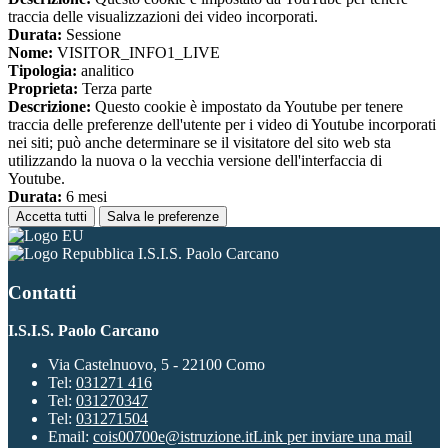
traccia delle visualizzazioni dei video incorporati.
Durata:
Sessione
Nome:
VISITOR_INFO1_LIVE
Tipologia:
analitico
Proprieta:
Terza parte
Descrizione:
Questo cookie è impostato da Youtube per tenere
traccia delle preferenze dell'utente per i video di Youtube incorporati
nei siti; può anche determinare se il visitatore del sito web sta
utilizzando la nuova o la vecchia versione dell'interfaccia di
Youtube.
Durata:
6 mesi
Accetta tutti
Salva le preferenze
I.S.I.S. Paolo Carcano
Contatti
I.S.I.S. Paolo Carcano
Via Castelnuovo, 5 - 22100 Como
Tel:
031271 416
Tel:
031270347
Tel:
031271504
Email:
cois00700e@istruzione.it
Link per inviare una mail