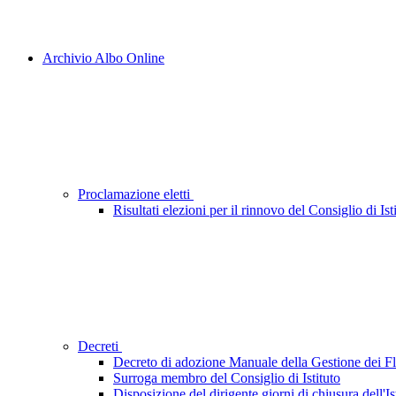
Archivio Albo Online
Proclamazione eletti
Risultati elezioni per il rinnovo del Consiglio di Ist
Decreti
Decreto di adozione Manuale della Gestione dei 
Surroga membro del Consiglio di Istituto
Disposizione del dirigente giorni di chiusura dell'Is