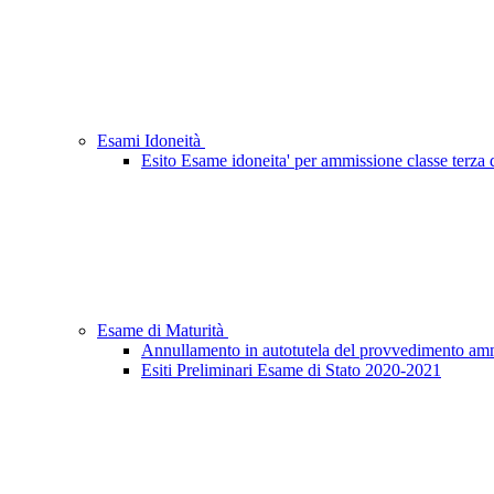
Esami Idoneità
Esito Esame idoneita' per ammissione classe terza d
Esame di Maturità
Annullamento in autotutela del provvedimento ammini
Esiti Preliminari Esame di Stato 2020-2021