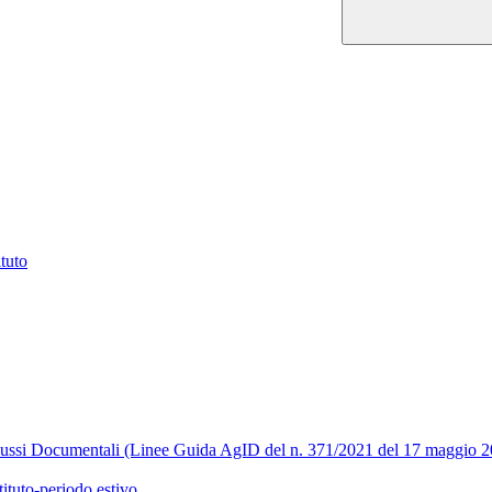
ituto
Flussi Documentali (Linee Guida AgID del n. 371/2021 del 17 maggio 
tituto-periodo estivo