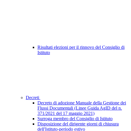
Risultati elezioni per il rinnovo del Consiglio di
Istituto
Decreti
Decreto di adozione Manuale della Gestione dei
Flussi Documentali (Linee Guida AgID del n.
371/2021 del 17 maggio 2021)
Surroga membro del Consiglio di Istituto
Disposizione del dirigente giorni di chiusura
dell'Istituto-periodo estivo