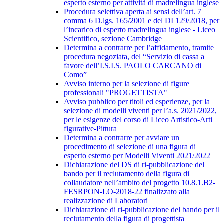
esperto esterno per attività di madrelingua inglese
Procedura selettiva aperta ai sensi dell’art. 7
comma 6 D.lgs. 165/2001 e del DI 129/2018, per
l’incarico di esperto madrelingua inglese - Liceo
Scientifico, sezione Cambridge
Determina a contrarre per l’affidamento, tramite
procedura negoziata, del “Servizio di cassa a
favore dell’I.S.I.S. PAOLO CARCANO di
Como”
Avviso interno per la selezione di figure
professionali "PROGETTISTA"
Avviso pubblico per titoli ed esperienze, per la
selezione di modelli viventi per l’a.s. 2021/2022,
per le esigenze del corso di Liceo Artistico-Arti
figurative-Pittura
Determina a contrarre per avviare un
procedimento di selezione di una figura di
esperto esterno per Modelli Viventi 2021/2022
Dichiarazione del DS di ri-pubblicazione del
bando per il reclutamento della figura di
collaudatore nell’ambito del progetto 10.8.1.B2-
FESRPON-LO-2018-22 finalizzato alla
realizzazione di Laboratori
Dichiarazione di ri-pubblicazione del bando per il
reclutamento della figura di progettista