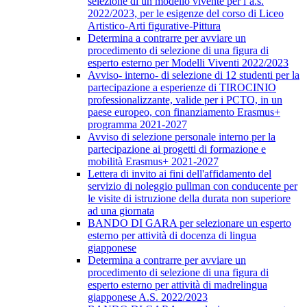
selezione di un modello vivente per l’a.s.
2022/2023, per le esigenze del corso di Liceo
Artistico-Arti figurative-Pittura
Determina a contrarre per avviare un
procedimento di selezione di una figura di
esperto esterno per Modelli Viventi 2022/2023
Avviso- interno- di selezione di 12 studenti per la
partecipazione a esperienze di TIROCINIO
professionalizzante, valide per i PCTO, in un
paese europeo, con finanziamento Erasmus+
programma 2021-2027
Avviso di selezione personale interno per la
partecipazione ai progetti di formazione e
mobilità Erasmus+ 2021-2027
Lettera di invito ai fini dell'affidamento del
servizio di noleggio pullman con conducente per
le visite di istruzione della durata non superiore
ad una giornata
BANDO DI GARA per selezionare un esperto
esterno per attività di docenza di lingua
giapponese
Determina a contrarre per avviare un
procedimento di selezione di una figura di
esperto esterno per attività di madrelingua
giapponese A.S. 2022/2023