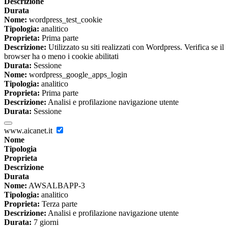
Descrizione
Durata
Nome:
wordpress_test_cookie
Tipologia:
analitico
Proprieta:
Prima parte
Descrizione:
Utilizzato su siti realizzati con Wordpress. Verifica se il
browser ha o meno i cookie abilitati
Durata:
Sessione
Nome:
wordpress_google_apps_login
Tipologia:
analitico
Proprieta:
Prima parte
Descrizione:
Analisi e profilazione navigazione utente
Durata:
Sessione
www.aicanet.it
Nome
Tipologia
Proprieta
Descrizione
Durata
Nome:
AWSALBAPP-3
Tipologia:
analitico
Proprieta:
Terza parte
Descrizione:
Analisi e profilazione navigazione utente
Durata:
7 giorni