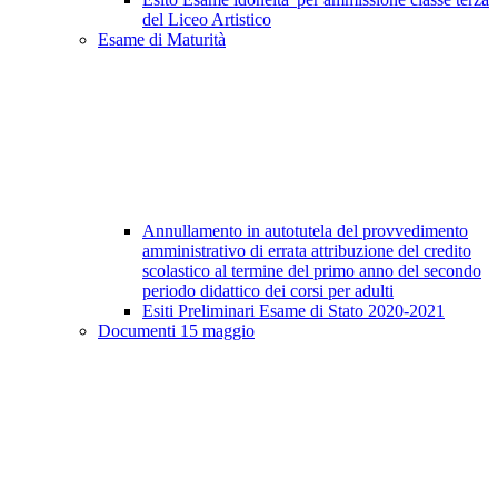
del Liceo Artistico
Esame di Maturità
Annullamento in autotutela del provvedimento
amministrativo di errata attribuzione del credito
scolastico al termine del primo anno del secondo
periodo didattico dei corsi per adulti
Esiti Preliminari Esame di Stato 2020-2021
Documenti 15 maggio