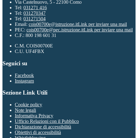
Via Castelnuovo, 5 - 22100 Como
Tel:
031271 416
Tel:
031270347
Tel:
031271504
Email:
cois00700e@istruzione.it
Link per inviare una mail
PEC:
cois00700e@pec.istruzione.it
Link per inviare una mail
C.F.: 800 198 601 31
C.M. COIS00700E
C.U. UF4FBX
Seguici su
Facebook
Instagram
Sezione Link Utili
Cookie policy
Note legali
Informativa Privacy
Ufficio Relazioni con il Pubblico
Dichiarazione di accessibilità
Obiettivi di accessibilità
Whistleblowing